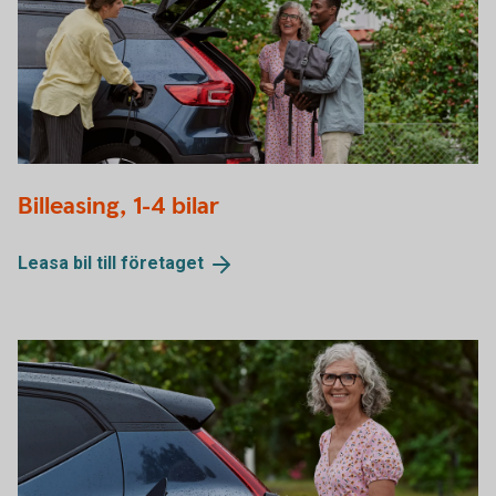
Group of people talking while they wait for the electric car
Billeasing, 1-4 bilar
to be fully charged
Leasa bil till
företaget