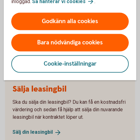
inloggad.
Så hanterar vi
cookies
.
Vagnpark via Autoplan, minst 10 bilar
Godkänn alla cookies
Vagnpark via
Autoplan
Bara nödvändiga cookies
Information om klimatpremie och ansökan
Cookie-inställningar
Sälja leasingbil
Ska du sälja din leasingbil? Du kan få en kostnadsfri
värdering och sedan få hjälp att sälja din nuvarande
leasingbil när kontraktet löper ut.
Sälj din
leasingbil