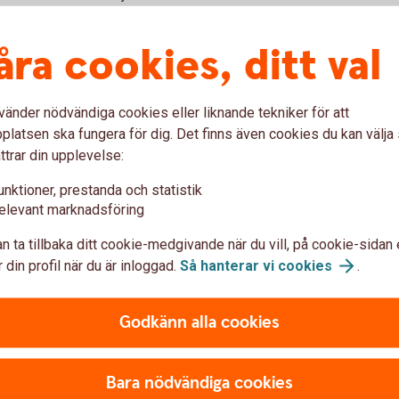
r mellan kl. 16-18. Under
tta in till kontoret då
åra cookies, ditt val
Inte förrän 1843, 15 år efter
rm av fyra lampor.
vänder nödvändiga cookies eller liknande tekniker för att
en och banken var under lång
latsen ska fungera för dig. Det finns även cookies du kan välj
art i samband med
ttrar din upplevelse:
till Sala öppnades 1873.
lberga, och 1901 mellan Sala-
unktioner, prestanda och statistik
elser och Sala fick ett riktigt
elevant marknadsföring
ing den här tiden och år 1893
en miljon kronor.
n ta tillbaka ditt cookie-medgivande när du vill, på cookie-sidan 
 din profil när du är inloggad.
Så hanterar vi
cookies
.
å och banken beslutade 1902
get i Sala till en kostnad av
Godkänn alla cookies
llerstedt fick uppdraget att
Bara nödvändiga cookies