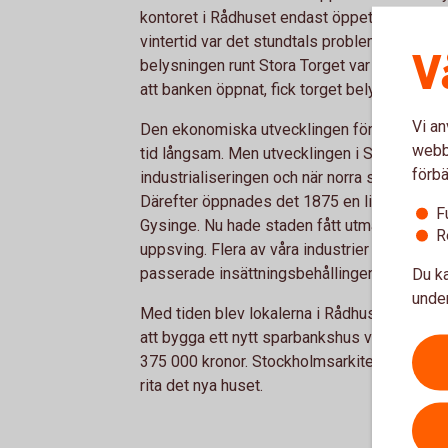
kontoret i Rådhuset endast öppet på lördaga
vintertid var det stundtals problematiskt att hi
V
belysningen runt Stora Torget var obefintlig. 
att banken öppnat, fick torget belysning i fo
Vi an
Den ekonomiska utvecklingen för både bygd
webbp
tid långsam. Men utvecklingen i Sala sköt f
förbä
industrialiseringen och när norra stambanan 
Därefter öppnades det 1875 en linje till Til
F
Gysinge. Nu hade staden fått utmärkta förbind
R
uppsving. Flera av våra industrier anlades kr
passerade insättningsbehållingen på banken 
Du ka
under
Med tiden blev lokalerna i Rådhuset för sm
att bygga ett nytt sparbankshus vid Stora Tor
375 000 kronor. Stockholmsarkitekten Erik La
rita det nya huset.