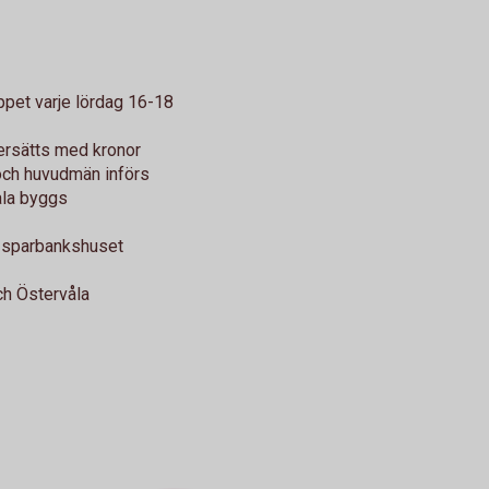
pet varje lördag 16-18
 ersätts med kronor
och huvudmän införs
ala byggs
 i sparbankshuset
ch Östervåla