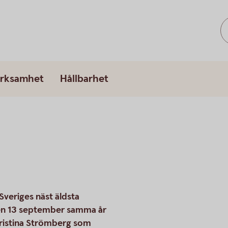
erksamhet
Hållbarhet
veriges näst äldsta
en 13 september samma år
ristina Strömberg som