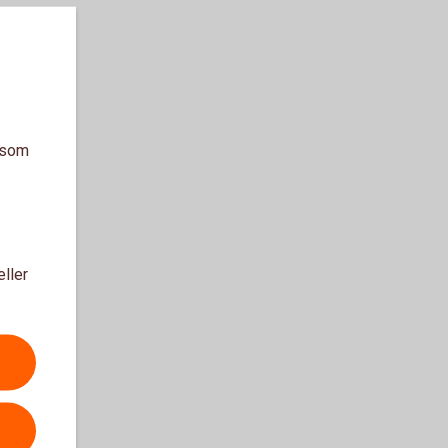
a som
eller