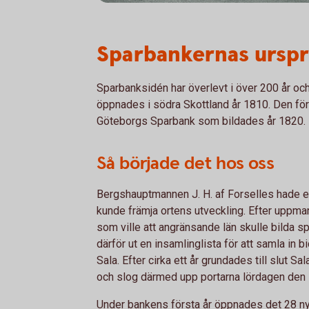
Sparbankernas ursp
Sparbanksidén har överlevt i över 200 år och
öppnades i södra Skottland år 1810. Den för
Göteborgs Sparbank som bildades år 1820.
Så började det hos oss
Bergshauptmannen J. H. af Forselles hade ett
kunde främja ortens utveckling. Efter uppma
som ville att angränsande län skulle bilda s
därför ut en insamlinglista för att samla in bi
Sala. Efter cirka ett år grundades till slut S
och slog därmed upp portarna lördagen den
Under bankens första år öppnades det 28 nya 