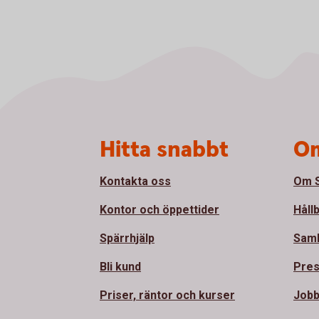
Sidfot
Hitta snabbt
Om
Kontakta oss
Om S
Kontor och öppettider
Håll
Spärrhjälp
Sam
Bli kund
Pre
Priser, räntor och kurser
Jobb