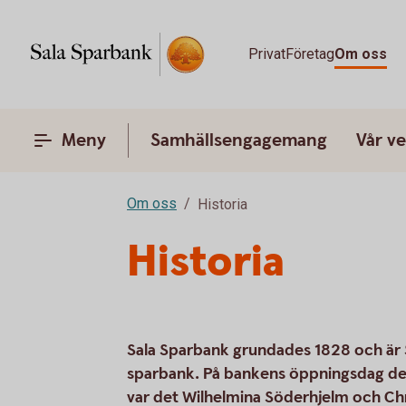
Privat
Företag
Om oss
Meny
Samhällsengagemang
Vår v
Om oss
Historia
Historia
Sala Sparbank grundades 1828 och är S
sparbank. På bankens öppningsdag d
var det Wilhelmina Söderhjelm och Ch