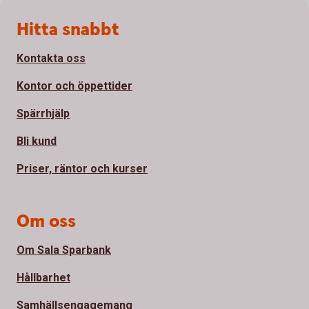
Sidfot
Hitta snabbt
Kontakta oss
Kontor och öppettider
Spärrhjälp
Bli kund
Priser, räntor och kurser
Om oss
Om Sala Sparbank
Hållbarhet
Samhällsengagemang