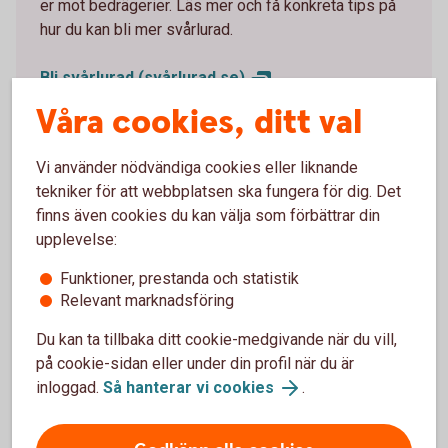
er mot bedrägerier. Läs mer och få konkreta tips på
hur du kan bli mer svårlurad.
Bli svårlurad (svårlurad.se)
Koder och säkerhetsdosa – filmer om
Våra cookies, ditt val
bedrägerier
Vi använder nödvändiga cookies eller liknande
tekniker för att webbplatsen ska fungera för dig. Det
finns även cookies du kan välja som förbättrar din
upplevelse:
Funktioner, prestanda och statistik
Relevant marknadsföring
Du kan ta tillbaka ditt cookie-medgivande när du vill,
på cookie-sidan eller under din profil när du är
inloggad.
Så hanterar vi cookies
.
Young adult waiting at the train station