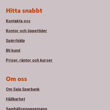
Sidfot
Hitta snabbt
Kontakta oss
Kontor och öppettider
Spärrhjälp
Bli kund
Priser, räntor och kurser
Om oss
Om Sala Sparbank
Hållbarhet
Samhällsengagemang