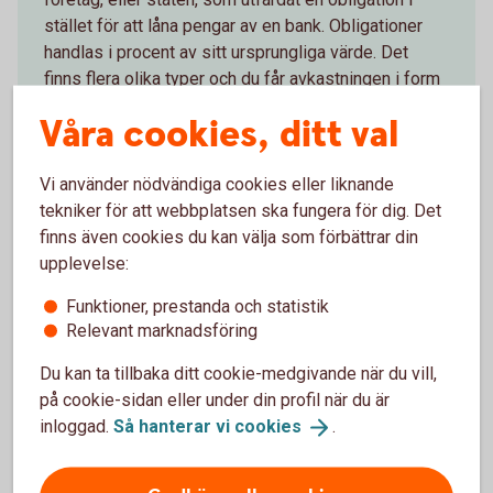
stället för att låna pengar av en bank. Obligationer
handlas i procent av sitt ursprungliga värde. Det
finns flera olika typer och du får avkastningen i form
av ränta.
Våra cookies, ditt val
Obligationer och
ränteplaceringar
Vi använder nödvändiga cookies eller liknande
tekniker för att webbplatsen ska fungera för dig. Det
finns även cookies du kan välja som förbättrar din
upplevelse:
Mer information
Funktioner, prestanda och statistik
Relevant marknadsföring
Fonder
Du kan ta tillbaka ditt cookie-medgivande när du vill,
Aktier
på cookie-sidan eller under din profil när du är
Investera i värdepapper - mer
information
inloggad.
Så hanterar vi
cookies
.
Våra
värdepapperstjänster
Så handlar du
värdepapper