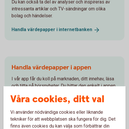
Du kan också ta del av analyser och inspireras av
intressanta artiklar och TV-sändningar om olika
bolag och händelser.
Handla värdepapper i
internetbanken
Handla värdepapper i appen
I vår app får du koll på marknaden, ditt innehav, läsa
och titta på börsnyheter. Du hittar den enkelt i appen
genom att välja Din ekonomi i menyn och sedan
Våra cookies, ditt val
trycka på Spara och placera. Där kan du söka fram
och hantera de värdepapper du vill.
Vi använder nödvändiga cookies eller liknande
tekniker för att webbplatsen ska fungera för dig. Det
Handla värdepapper i
appen
finns även cookies du kan välja som förbättrar din