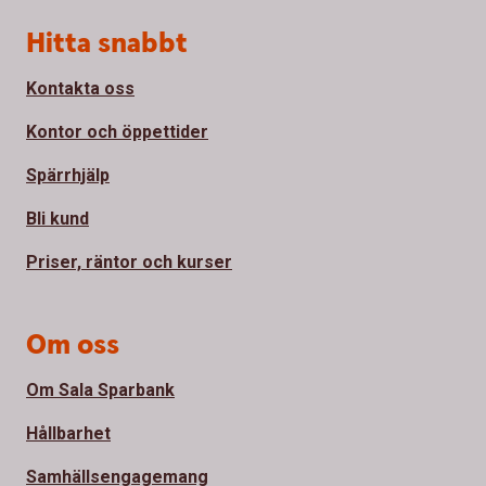
Sidfot
Hitta snabbt
Kontakta oss
Kontor och öppettider
Spärrhjälp
Bli kund
Priser, räntor och kurser
Om oss
Om Sala Sparbank
Hållbarhet
Samhällsengagemang