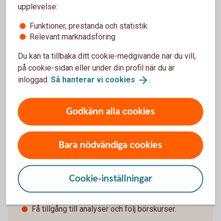
upplevelse:
Funktioner, prestanda och statistik
Relevant marknadsföring
I internetbanken och vår app
Du kan ta tillbaka ditt cookie-medgivande när du vill,
på cookie-sidan eller under din profil när du är
inloggad.
Så hanterar vi
cookies
.
Tips!
Godkänn alla cookies
Bara nödvändiga cookies
Cookie-inställningar
Köp och sälj värdepapper.
Se ditt innehav
Få tillgång till analyser och följ börskurser.