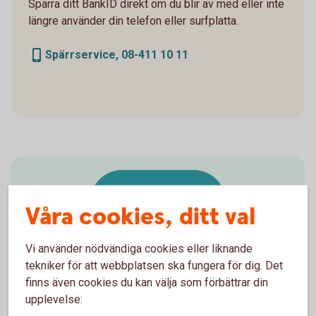
Spärra ditt BankID direkt om du blir av med eller inte
längre använder din telefon eller surfplatta.
Spärrservice, 08-411 10 11
Ta hand om ditt
Våra cookies, ditt val
BankID – det är en
värdehandling
Vi använder nödvändiga cookies eller liknande
tekniker för att webbplatsen ska fungera för dig. Det
finns även cookies du kan välja som förbättrar din
upplevelse: