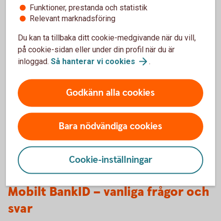
Säkerhet och BankID
Funktioner, prestanda och statistik
Relevant marknadsföring
Använd aldrig BankID om någon oväntat
Du kan ta tillbaka ditt cookie-medgivande när du vill,
kontaktar dig
på cookie-sidan eller under din profil när du är
Läs alltid texten innan du loggar in eller
godkänner
inloggad.
Så hanterar vi
cookies
.
Kontrollera vem eller vilket företag du
identifierar dig för
Godkänn alla cookies
Vad är din avsikt – Logga in, signera en
betalning eller ett avtal?
När du betalar eller signerar – kontrollera till
Bara nödvändiga cookies
vilken mottagare
Cookie-inställningar
Mobilt BankID – vanliga frågor och
svar