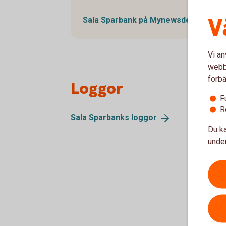
V
Sala Sparbank på
Mynewsdesk
Vi an
webbp
förbä
Loggor
F
R
Sala Sparbanks
loggor
Du ka
under