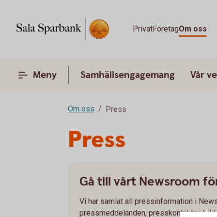
Privat
Företag
Om oss
Meny
Samhällsengagemang
Vår v
Om oss
Press
Press
Gå till vårt Newsroom f
Vi har samlat all pressinformation i N
pressmeddelanden, presskontakter, bild