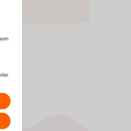
a som
eller