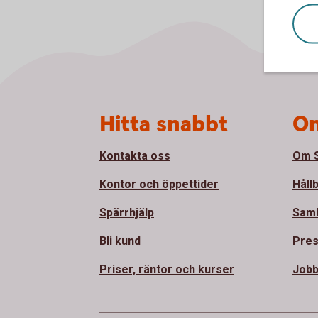
Sidfot
Hitta snabbt
Om
Kontakta oss
Om S
Kontor och öppettider
Håll
Spärrhjälp
Sam
Bli kund
Pre
Priser, räntor och kurser
Jobb