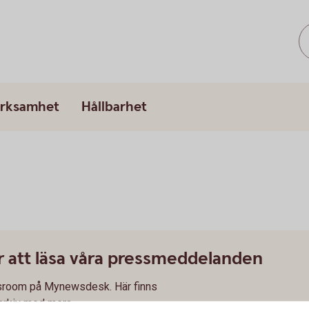
erksamhet
Hållbarhet
ör att läsa våra pressmeddelanden
ewsroom på Mynewsdesk. Här finns
arkiv med mera.