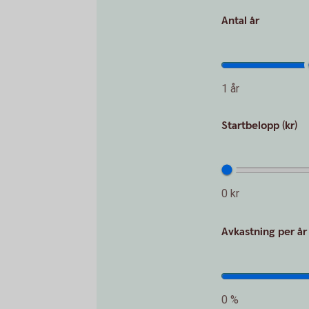
Antal år
1 år
Startbelopp (kr)
0 kr
Avkastning per år
0 %