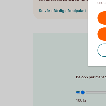
under
Se våra färdiga fondpaket
Det är al
Belopp per månad 
100 kr