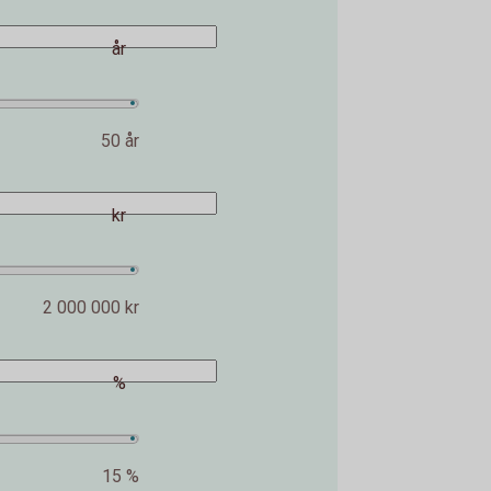
år
50 år
kr
2 000 000 kr
%
15 %