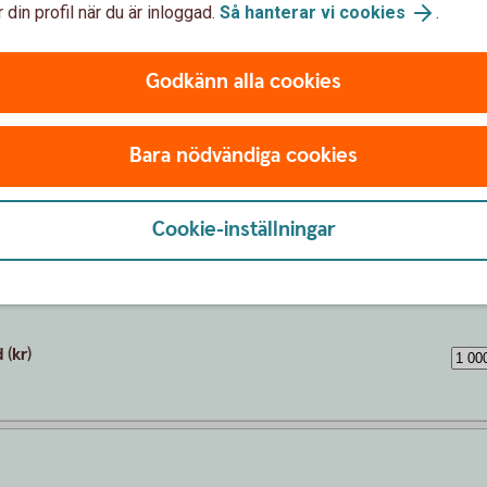
 din profil när du är inloggad.
Så hanterar vi cookies
.
Godkänn alla cookies
Bara nödvändiga cookies
Cookie-inställningar
Månadsspara i fonder
drig försent att börja spara. Även en liten summa kan växa
(kr)