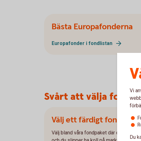
Bästa Europafonderna
Europafonder i fondlistan
V
Vi an
Svårt att välja fond?
webbp
förbä
Välj ett färdigt fondpake
F
R
Välj bland våra fondpaket där du sparar 
Du ka
och du slipper ha koll på marknaden.