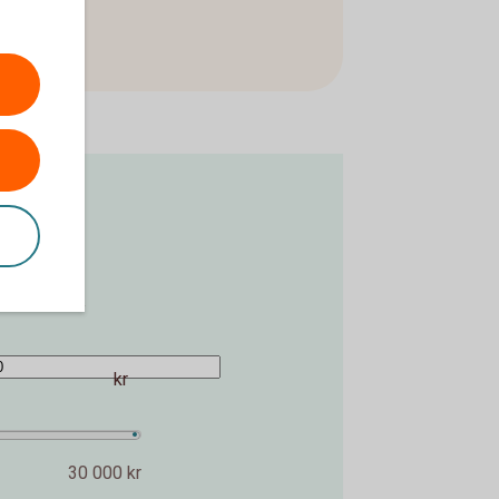
 över tid.
kr
30 000 kr