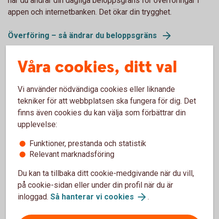
när du ändrar din dagliga beloppsgräns för överföringar i
appen och internetbanken. Det ökar din trygghet.
Överföring – så ändrar du beloppsgräns
Våra cookies, ditt val
Vi använder nödvändiga cookies eller liknande
tekniker för att webbplatsen ska fungera för dig. Det
finns även cookies du kan välja som förbättrar din
upplevelse:
Funktioner, prestanda och statistik
Relevant marknadsföring
Du kan ta tillbaka ditt cookie-medgivande när du vill,
605380961
Sparkonto Plus – ökat skydd mot
på cookie-sidan eller under din profil när du är
inloggad.
Så hanterar vi cookies
.
bedrägerier