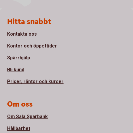
Sidfot
Hitta snabbt
Kontakta oss
Kontor och öppettider
Spärrhjälp
Bli kund
Priser, räntor och kurser
Om oss
Om Sala Sparbank
Hållbarhet