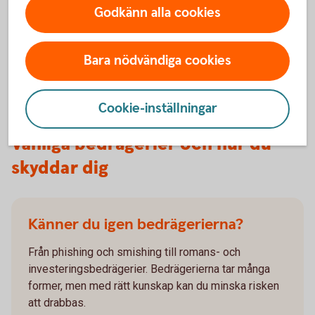
Bedragare vill att du agerar snabbt. Med Sparkonto Plus
Godkänn alla cookies
skickas pengarna inte direkt vid överföringar i
internetbanken och appen, vilket ger dig tid att tänka efter.
Bara nödvändiga cookies
Sparkonto Plus – läs mer och öppna
Cookie-inställningar
Vanliga bedrägerier och hur du
skyddar dig
Känner du igen bedrägerierna?
Från phishing och smishing till romans- och
investeringsbedrägerier. Bedrägerierna tar många
former, men med rätt kunskap kan du minska risken
att drabbas.