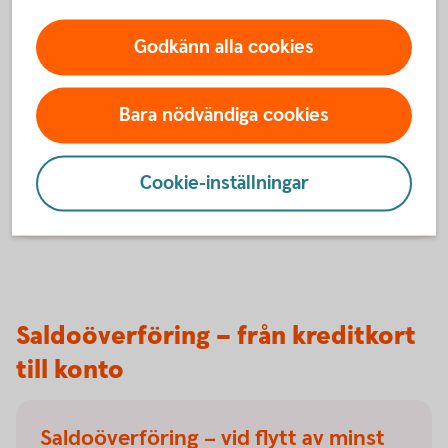
Godkänn alla cookies
Ring oss
Öppet vardagar 09:00-18:00
Bara nödvändiga cookies
Ring 0224-850 00 för att kontakta oss
Använd kod eller MobiltBankID för att legitimera
Cookie-inställningar
dig
Saldoöverföring – från kreditkort
till konto
Saldoöverföring – vid flytt av minst