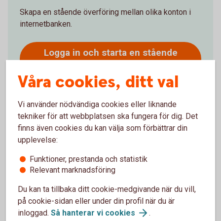
Skapa en stående överföring mellan olika konton i
internetbanken.
Logga in och starta en stående
överföring
Våra cookies, ditt val
Vi använder nödvändiga cookies eller liknande
tekniker för att webbplatsen ska fungera för dig. Det
finns även cookies du kan välja som förbättrar din
Ring oss
upplevelse:
Öppet vardagar 09:00-18:00
Funktioner, prestanda och statistik
Relevant marknadsföring
Ring 0224-850 00 om stående överföring
Du kan ta tillbaka ditt cookie-medgivande när du vill,
Logga in och aktivera
telefontjänst
på cookie-sidan eller under din profil när du är
inloggad.
Så hanterar vi
cookies
.