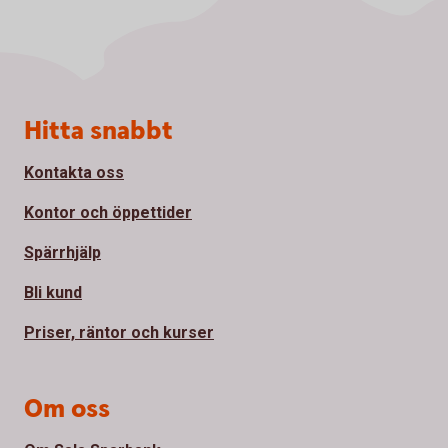
Sidfot
Hitta snabbt
Kontakta oss
Kontor och öppettider
Spärrhjälp
Bli kund
Priser, räntor och kurser
Om oss