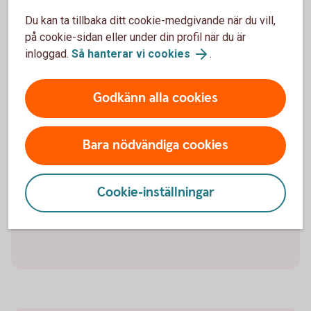
Heby
Du kan ta tillbaka ditt cookie-medgivande när du vill,
på cookie-sidan eller under din profil när du är
inloggad.
Så hanterar vi cookies
.
Privat och företag
Godkänn alla cookies
Besöksadress:
Kyrkogatan 6
Bara nödvändiga cookies
Postadress:
Box 72, 744 21 Heby
Cookie-inställningar
Telefon:
0224-850 00