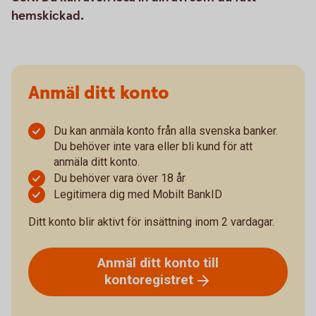
hemskickad.
Anmäl ditt konto
Du kan anmäla konto från alla svenska banker.
Du behöver inte vara eller bli kund för att
anmäla ditt konto.
Du behöver vara över 18 år
Legitimera dig med Mobilt BankID
Ditt konto blir aktivt för insättning inom 2 vardagar.
Anmäl ditt konto till
kontoregistret