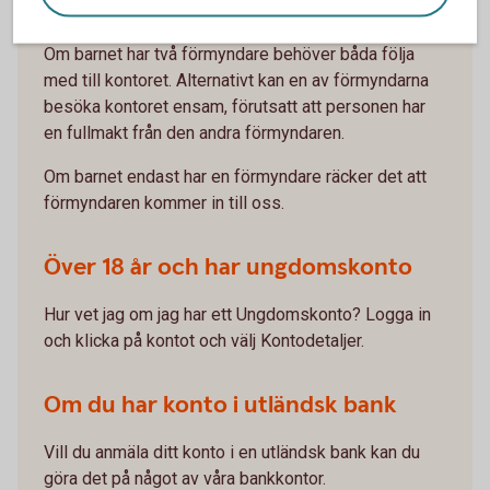
Via kontor
Om barnet har två förmyndare behöver båda följa
med till kontoret. Alternativt kan en av förmyndarna
besöka kontoret ensam, förutsatt att personen har
en fullmakt från den andra förmyndaren.
Om barnet endast har en förmyndare räcker det att
förmyndaren kommer in till oss.
Över 18 år och har ungdomskonto
Hur vet jag om jag har ett Ungdomskonto? Logga in
och klicka på kontot och välj Kontodetaljer.
Om du har konto i utländsk bank
Vill du anmäla ditt konto i en utländsk bank kan du
göra det på något av våra bankkontor.