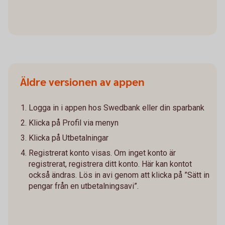
Äldre versionen av appen
Logga in i appen hos Swedbank eller din sparbank
Klicka på Profil via menyn
Klicka på Utbetalningar
Registrerat konto visas. Om inget konto är
registrerat, registrera ditt konto. Här kan kontot
också ändras. Lös in avi genom att klicka på ”Sätt in
pengar från en utbetalningsavi”.