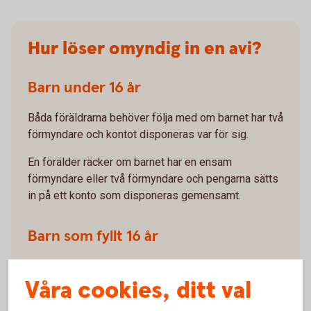
Hur löser omyndig in en avi?
Barn under 16 år
Båda föräldrarna behöver följa med om barnet har två
förmyndare och kontot disponeras var för sig.
En förälder räcker om barnet har en ensam
förmyndare eller två förmyndare och pengarna sätts
in på ett konto som disponeras gemensamt.
Barn som fyllt 16 år
Om avin gäller egen inkomst är det barnet själv som
Våra cookies, ditt val
löser in avin genom att visa en giltig ID-handling. Om
avin inte gäller barnets egen inkomst gäller samma