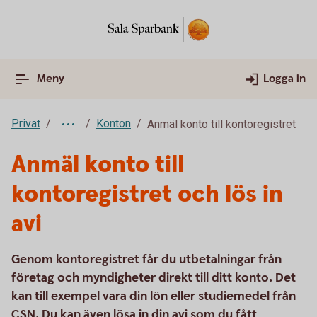
Meny
Logga in
Privat
Konton
Anmäl konto till kontoregistret
Anmäl konto till
kontoregistret och lös in
avi
Genom kontoregistret får du utbetalningar från
företag och myndigheter direkt till ditt konto. Det
kan till exempel vara din lön eller studiemedel från
CSN. Du kan även lösa in din avi som du fått