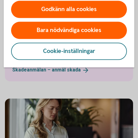
Godkänn alla cookies
Bara nödvändiga cookies
Har olyckan varit framme?
Här kan du göra din anmälan och ansöka om
Cookie-inställningar
ersättning.
Skadeanmälan – anmäl
skada