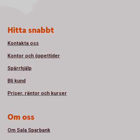
Sidfot
Hitta snabbt
Kontakta oss
Kontor och öppettider
Spärrhjälp
Bli kund
Priser, räntor och kurser
Om oss
Om Sala Sparbank