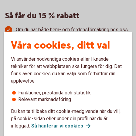
Så får du 15 % rabatt
Om du har både hem- och fordonsförsäkring hos oss
får du 15 procent rabatt på gravidförsäkringen,
Våra cookies, ditt val
barnförsäkringen och olycksfallsförsäkringen.
Rabatten visas när du är inloggad i internetbank eller
app och klickar på ”Se pris”.
Vi använder nödvändiga cookies eller liknande
Rabatten gäller när du har försäkringen Villahem, Villa
tekniker för att webbplatsen ska fungera för dig. Det
eller Hem (ej Fritidshus) i kombination med
finns även cookies du kan välja som förbättrar din
försäkringen Bil, Lätt lastbil eller Husbil.
upplevelse:
Funktioner, prestanda och statistik
Relevant marknadsföring
Du kan ta tillbaka ditt cookie-medgivande när du vill,
på cookie-sidan eller under din profil när du är
Anmäl skada
inloggad.
Så hanterar vi
cookies
.