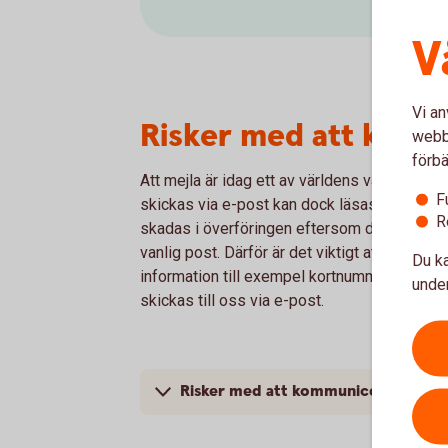
V
Vi an
Risker med att komm
webbp
förbä
Att mejla är idag ett av världens vanligaste
F
skickas via e-post kan dock läsas och/eller
R
skadas i överföringen eftersom det skickas
vanlig post. Därför är det viktigt att du aldri
Du ka
information till exempel kortnummer, konto
under
skickas till oss via e-post.
Risker med att kommunicera via e-p