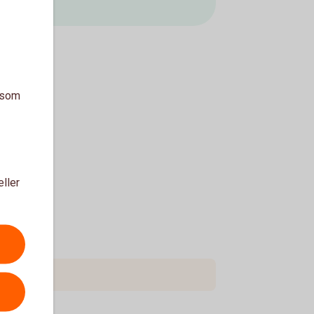
a som
eller