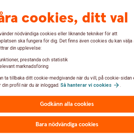
åra cookies, ditt val
vänder nödvändiga cookies eller liknande tekniker för att
unicera via e-post
latsen ska fungera för dig. Det finns även cookies du kan välj
ttrar din upplevelse:
 sätt att kommunicera. Information som
unktioner, prestanda och statistik
 ändras av obehöriga personer. Det kan även
elevant marknadsföring
 helt öppet, ungefär som ett vykort med
g sänder konfidentiell eller personlig
n ta tillbaka ditt cookie-medgivande när du vill, på cookie-sidan 
nummer, transaktionsuppdrag och liknande,
 din profil när du är inloggad.
Så hanterar vi
cookies
.
Godkänn alla cookies
ost
Bara nödvändiga cookies