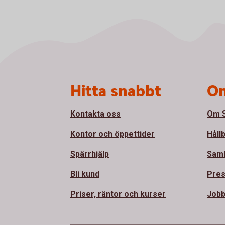
Sidfot
Hitta snabbt
Om
Kontakta oss
Om S
Kontor och öppettider
Håll
Spärrhjälp
Sam
Bli kund
Pre
Priser, räntor och kurser
Jobb