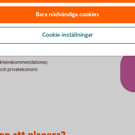
kundcenter eller besöka ett
Bara nödvändiga cookies
Så handlar du värdepapp
Cookie-inställningar
aktierekommendationer,
och privatekonomi.