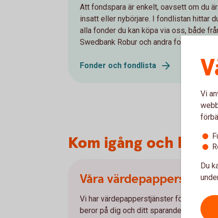
Att fondspara är enkelt, oavsett om du är
insatt eller nybörjare. I fondlistan hittar d
alla fonder du kan köpa via oss, både frå
Swedbank Robur och andra fondbolag.
V
Fonder och fondlista
Vi an
webbp
förbä
F
Kom igång och handl
R
Du ka
Våra värdepapperstjänst
under
Vi har värdepapperstjänster för olika be
beror på dig och ditt sparande. Läs mer 