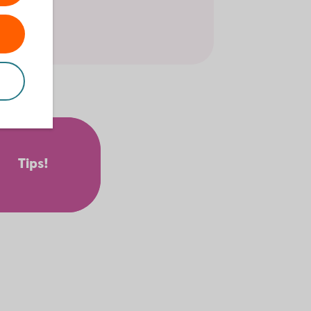
 kontor.
er
Tips!