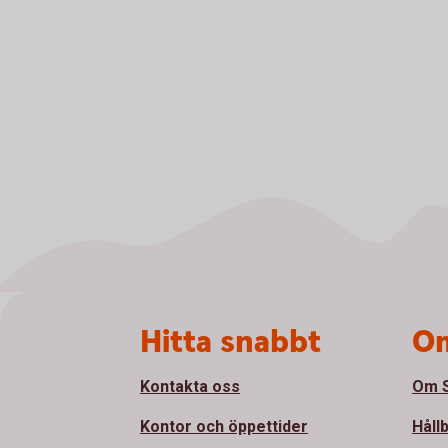
Sidfot
Hitta snabbt
Om
Kontakta oss
Om S
Kontor och öppettider
Håll