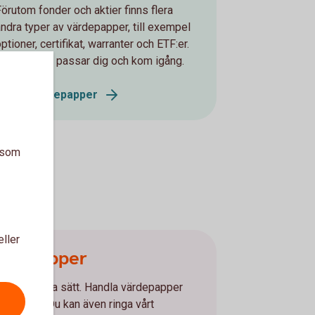
Förutom fonder och aktier finns flera
andra typer av värdepapper, till exempel
ptioner, certifikat, warranter och ETF:er.
Se vad som passar dig och kom igång.
Andra värdepapper
a som
eller
ärdepapper
 flera olika sätt. Handla värdepapper
r vår app. Du kan även ringa vårt