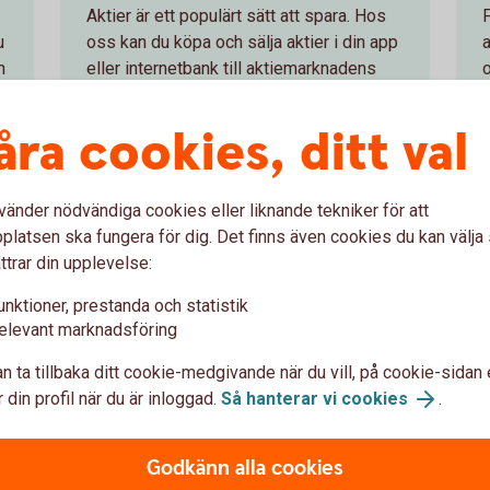
Aktier är ett populärt sätt att spara. Hos
u
oss kan du köpa och sälja aktier i din app
n
eller internetbank till aktiemarknadens
o
lägsta priser. Läs mer om aktier och
aktiehandel.
åra cookies, ditt val
Aktier och aktiehandel
vänder nödvändiga cookies eller liknande tekniker för att
latsen ska fungera för dig. Det finns även cookies du kan välj
ttrar din upplevelse:
unktioner, prestanda och statistik
a
elevant marknadsföring
n ta tillbaka ditt cookie-medgivande när du vill, på cookie-sidan 
er
Så handlar du v
 din profil när du är inloggad.
Så hanterar vi cookies
.
hov. Vilken som passar dig
Du kan köpa värdepapper på
Godkänn alla cookies
om våra
enkelt i internetbanken elle