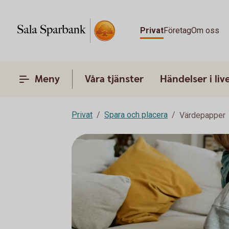
Privat
Företag
Om oss
Meny
Våra tjänster
Händelser i liv
Privat
Spara och placera
Värdepapper