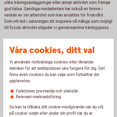
olika träningsanläggningar eller annan aktivitet som främjar
god hälsa. Samtliga medarbetare har också en timme i
veckan av sin arbetstid som kan avsättas för friskvård.
Som ett led i satsningen att inspirera så många som möjligt
till fysisk aktivitet erbjuder vi gemensamma träningspass.
Hälso – och friskvårdsgrupp
Våra cookies, ditt val
I Sala Sparbank har vi en hälso- och friskvårdsgrupp som
arbetar för att alla medarbetare ska inspireras till ökad
Vi använder nödvändiga cookies eller liknande
aktivitet, må bra och få balans i livet. Gruppen arbetar
tekniker för att webbplatsen ska fungera för dig. Det
löpande med att ge kosttips och erbjuda olika slags
finns även cookies du kan välja som förbättrar din
träningsaktiviteter.
upplevelse:
Funktioner, prestanda och statistik
Relevant marknadsföring
Du kan ta tillbaka ditt cookie-medgivande när du vill,
på cookie-sidan eller under din profil när du är