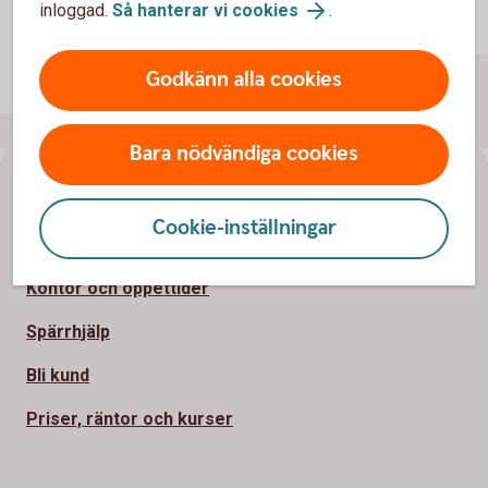
inloggad.
Så hanterar vi cookies
.
Godkänn alla cookies
Bara nödvändiga cookies
Sidfot
Hitta snabbt
Cookie-inställningar
Kontakta oss
Kontor och öppettider
Spärrhjälp
Bli kund
Priser, räntor och kurser