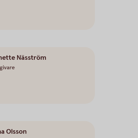
nette Näsström
givare
na Olsson