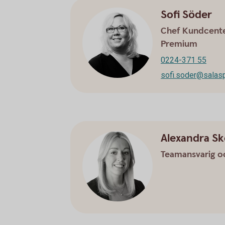
Sofi Söder
Chef Kundcenter
Premium
0224-371 55
sofi.soder@salas
Alexandra S
Teamansvarig o