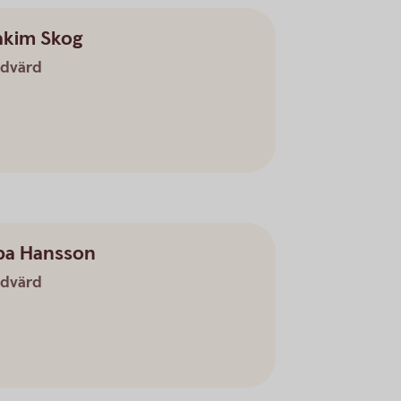
akim Skog
dvärd
ba Hansson
dvärd