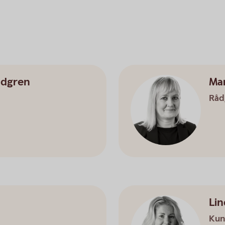
ndgren
Ma
Råd
Lin
Kun