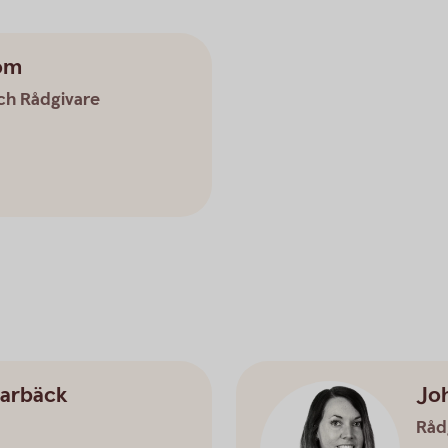
lom
ch Rådgivare
arbäck
Jo
Råd