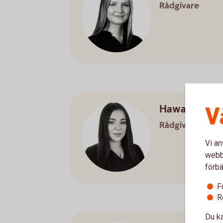
Rådgivare
V
Hawal Kurd
Rådgivare
Vi an
webbp
förbä
F
R
Du ka