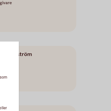
givare
rkus Elfström
givare
a som
eller