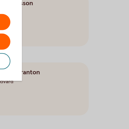
las Ericsson
givare
tiana Duranton
dvärd