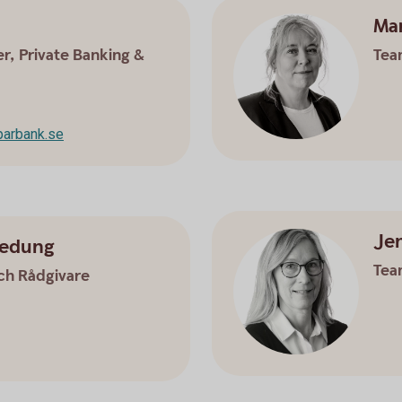
Ma
, Private Banking &
Tea
parbank.se
Je
kedung
Tea
ch Rådgivare