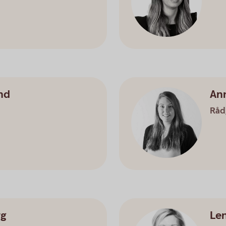
nd
An
Råd
rg
Le