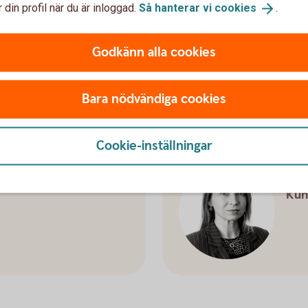
sson Bjurling
Nik
 din profil när du är inloggad.
Så hanterar vi
cookies
.
Råd
Godkänn alla cookies
Bara nödvändiga cookies
Cookie-inställningar
dén
Te
Kun