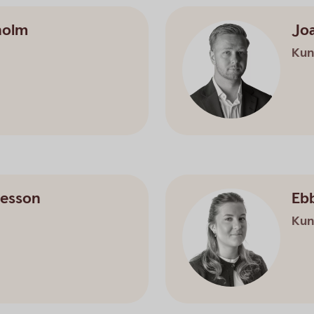
holm
Jo
Kun
esson
Eb
Kun