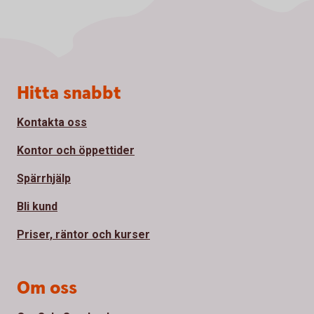
Sidfot
Hitta snabbt
Kontakta oss
Kontor och öppettider
Spärrhjälp
Bli kund
Priser, räntor och kurser
Om oss