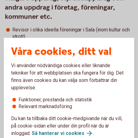
andra uppdrag i företag, föreningar,
kommuner etc.
Revisor i olika ideella föreningar i Sala (inom kultur och
idrott)
Uppdrag inom Sveriges Kommuner o Landsting
Våra cookies, ditt val
Styrelseuppdrag jag har idag
Vi använder nödvändiga cookies eller liknande
tekniker för att webbplatsen ska fungera för dig. Det
Sala Sparbank
finns även cookies du kan välja som förbättrar din
Mellanskogs regionsstyrelse för Västmanland
upplevelse:
Kompetenshöjande nätverk som jag
Funktioner, prestanda och statistik
Relevant marknadsföring
deltar i:
Du kan ta tillbaka ditt cookie-medgivande när du vill,
Sveriges Kommuner och Landsting
på cookie-sidan eller under din profil när du är
Återkommande nätverksträffar inom Sparbankernas
inloggad.
Så hanterar vi
cookies
.
Riksförbund