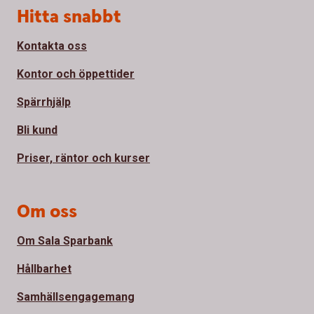
Sidfot
Hitta snabbt
Kontakta oss
Kontor och öppettider
Spärrhjälp
Bli kund
Priser, räntor och kurser
Om oss
Om Sala Sparbank
Hållbarhet
Samhällsengagemang