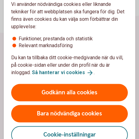
Vi använder nödvändiga cookies eller liknande
tekniker för att webbplatsen ska fungera för dig. Det
finns även cookies du kan välja som förbättrar din
upplevelse:
Funktioner, prestanda och statistik
Relevant marknadsföring
Sidfot
Hitta snabbt
Du kan ta tillbaka ditt cookie-medgivande när du vill,
på cookie-sidan eller under din profil när du är
Kontakta oss
inloggad.
Så hanterar vi
cookies
.
Kontor och öppettider
Godkänn alla cookies
Spärrhjälp
Bli kund
Bara nödvändiga cookies
Priser, räntor och kurser
Cookie-inställningar