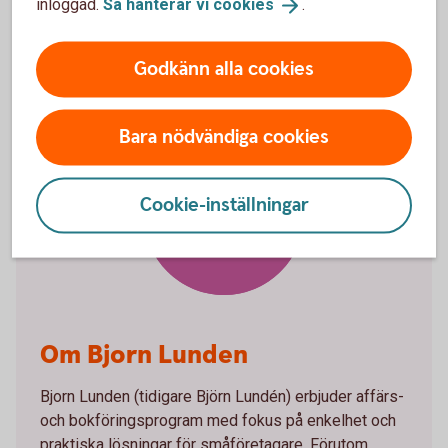
inloggad.
Så hanterar vi
cookies
.
sätt med bankintegration.
Godkänn alla cookies
Bara nödvändiga cookies
Bjorn
Cookie-inställningar
Lunden
Om Bjorn Lunden
Bjorn Lunden (tidigare Björn Lundén) erbjuder affärs-
och bokföringsprogram med fokus på enkelhet och
praktiska lösningar för småföretagare. Förutom