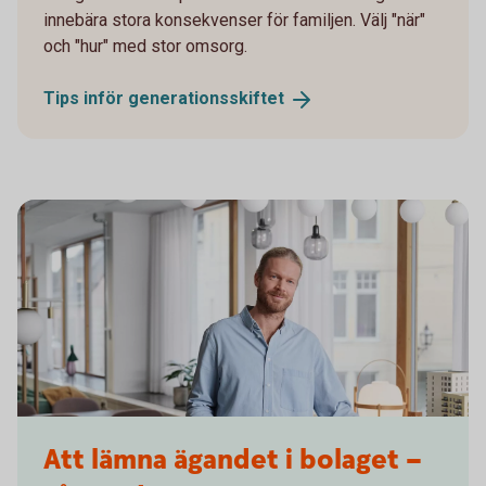
innebära stora konsekvenser för familjen. Välj "när"
och "hur" med stor omsorg.
Tips inför
generationsskiftet
Architect reviewing a building blueprint
Att lämna ägandet i bolaget –