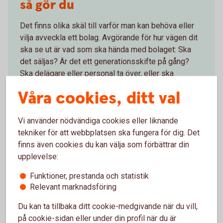
så gör du
Det finns olika skäl till varför man kan behöva eller
vilja avveckla ett bolag. Avgörande för hur vägen dit
ska se ut är vad som ska hända med bolaget: Ska
det säljas? Är det ett generationsskifte på gång?
Ska delägare eller personal ta över, eller ska
företaget avvecklas? Här får du tips på några saker
Våra cookies, ditt val
du behöver tänka på för respektive situation.
Vi använder nödvändiga cookies eller liknande
Att lämna ägandet i
bolaget
tekniker för att webbplatsen ska fungera för dig. Det
finns även cookies du kan välja som förbättrar din
upplevelse:
Funktioner, prestanda och statistik
Relevant marknadsföring
Du kan ta tillbaka ditt cookie-medgivande när du vill,
på cookie-sidan eller under din profil när du är