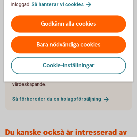
inloggad.
Så hanterar vi
cookies
.
Godkänn alla cookies
1071488226
Så förbereder du en
Bara nödvändiga cookies
bolagsförsäljning
Att sälja sitt företag är ofta en av de största
Cookie-inställningar
affärerna i livet. Med rätt förberedelser kan
processen bli både smidigare och mer
värdeskapande.
Så förbereder du en
bolagsförsäljning
Du kanske också är intresserad av