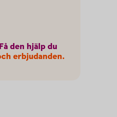
Få
den
hjälp
du
r och erbjudanden.