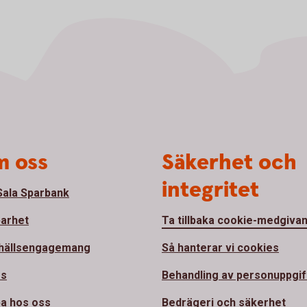
 oss
Säkerhet och
integritet
ala Sparbank
barhet
Ta tillbaka cookie-medgiva
hällsengagemang
Så hanterar vi cookies
ss
Behandling av personuppgif
a hos oss
Bedrägeri och säkerhet