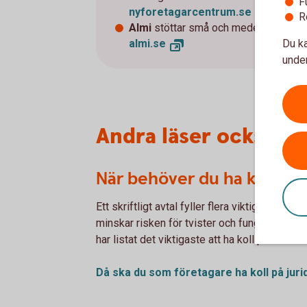
F
nyforetagarcentrum.se
R
Almi
stöttar små och medelstora bolag
almi.se
Du ka
under
Andra läser också
När behöver du ha koll på 
Ett skriftligt avtal fyller flera viktiga syften
minskar risken för tvister och fungerar som 
har listat det viktigaste att ha koll på i olika 
Då ska du som företagare ha koll på juri