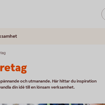
rksamhet
etag
öretag
 spännande och utmanande. Här hittar du inspiration
vandla din idé till en lönsam verksamhet.