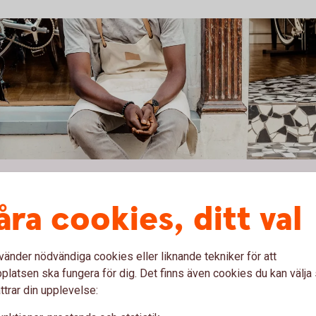
r eget?
åra cookies, ditt val
 driver företag.
r Bolagsverkets, Skatteverkets och
vänder nödvändiga cookies eller liknande tekniker för att
latsen ska fungera för dig. Det finns även cookies du kan välj
ttrar din upplevelse:
adsfri rådgivning när du behöver hjälp med ditt