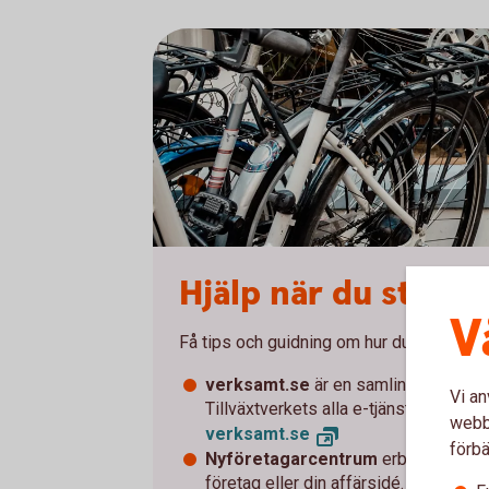
Hjälp när du starta
V
Få tips och guidning om hur du startar och
verksamt.se
är en samlingsplats fö
Vi an
Tillväxtverkets alla e-tjänster.
webbp
verksamt.se
förbä
Nyföretagarcentrum
erbjuder kostn
företag eller din affärsidé.