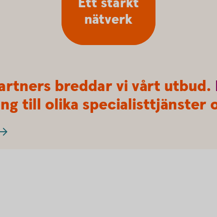
Ett starkt
nätverk
artners breddar vi vårt utbud.
ng till olika specialisttjänste