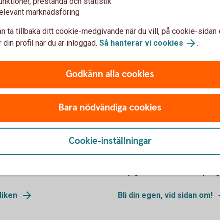
unktioner, prestanda och statistik
elevant marknadsföring
 med lån, riskkapital och affärsutveckling.
n ta tillbaka ditt cookie-medgivande när du vill, på cookie-sidan 
 din profil när du är inloggad.
Så hanterar vi cookies
.
Godkänn alla cookies
Bara nödvändiga cookies
juridiken?
Bli din egen, vid 
Cookie-inställningar
. Det innebär en trygghet,
Har du en hobby du skulle kunna
en manual för samarbetet. Vi
affärsidé du inte är beredd at
situationer.
möjligheter att få in extrapenga
diken
Bli din egen, vid sidan om!