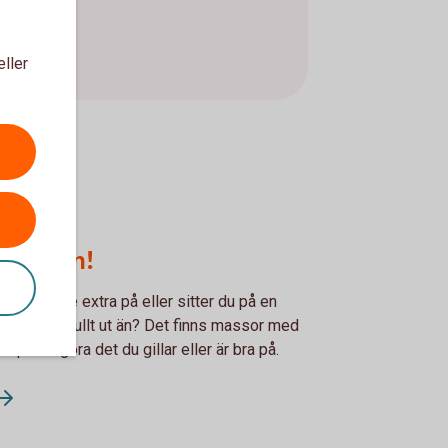
eller
sidan om!
 tjäna lite extra på eller sitter du på en
t satsa på fullt ut än? Det finns massor med
r på att göra det du gillar eller är bra på.