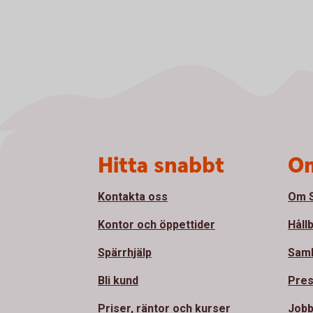
Sidfot
Hitta snabbt
Om
Kontakta oss
Om S
Kontor och öppettider
Håll
Spärrhjälp
Sam
Bli kund
Pre
Priser, räntor och kurser
Jobb