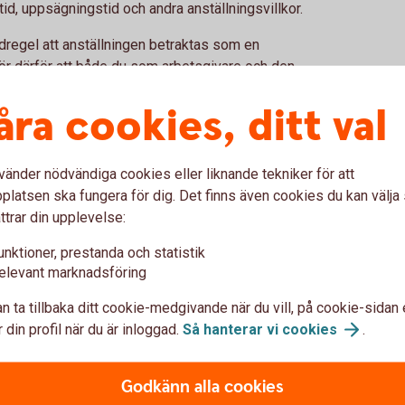
tid, uppsägningstid och andra anställningsvillkor.
vudregel att anställningen betraktas som en
l gör därför att både du som arbetsgivare och den
åra cookies, ditt val
r
upprätta ett konsultavtal. Där kan ni bland annat
ng, tidsramar och ansvar.
vänder nödvändiga cookies eller liknande tekniker för att
latsen ska fungera för dig. Det finns även cookies du kan välj
m upphovsrätt till material som tas fram inom
ttrar din upplevelse:
igt vid exempelvis utvecklingsprojekt eller kreativa
unktioner, prestanda och statistik
formation
elevant marknadsföring
n ta tillbaka ditt cookie-medgivande när du vill, på cookie-sidan 
affärsidéer, kundinformation eller andra uppgifter
 din profil när du är inloggad.
Så hanterar vi
cookies
.
n ett sekretessavtal vara ett sätt att skydda
Godkänn alla cookies
tar del av informationen förbinder sig att inte