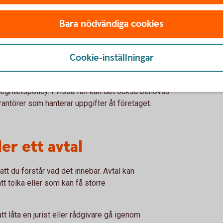
 ett sätt som kan skada företaget.
nuppgifter
Bara nödvändiga cookies
av personuppgifter, till exempel kunduppgifter
ver verksamheten följa dataskyddsförordningen
Cookie-inställningar
ska informera om hur personuppgifter samlas in
egritetspolicy. I vissa fall kan det också behövas
ntörer som hanterar uppgifter åt företaget.
er ett avtal
 att du förstår vad det innebär. Avtal kan
tt tolka eller som kan få större
t låta en jurist eller rådgivare gå igenom