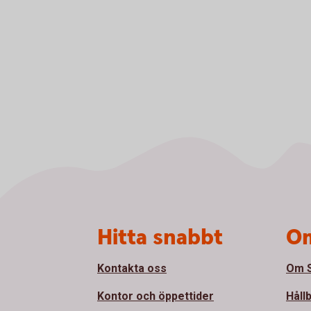
Sidfot
Hitta snabbt
Om
Kontakta oss
Om S
Kontor och öppettider
Håll