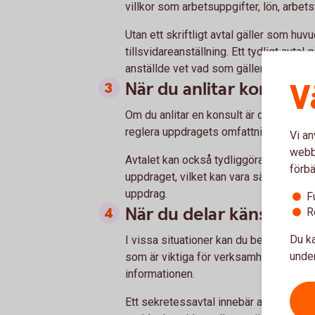
villkor som arbetsuppgifter, lön, arbets
Utan ett skriftligt avtal gäller som hu
tillsvidareanställning. Ett tydligt avta
anställde vet vad som gäller.
V
När du anlitar konsulte
Om du anlitar en konsult är det bra att 
reglera uppdragets omfattning, ersättni
Vi an
webbp
Avtalet kan också tydliggöra frågor so
förbä
uppdraget, vilket kan vara särskilt vikt
uppdrag.
F
När du delar känslig in
R
Du ka
I vissa situationer kan du behöva dela 
under
som är viktiga för verksamheten. Då ka
informationen.
Ett sekretessavtal innebär att den som 