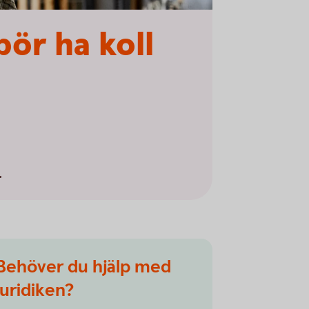
bör ha koll
.
Behöver du hjälp med
juridiken?