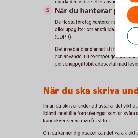
sprida den vidare eller använda den på
När du hanterar perso
De flesta företag hanterar någon form 
eller uppgifter om anställda. Då behö
(GDPR).
Det innebär bland annat att företaget 
och används, till exempel genom en int
personuppgiftsbiträdesavtal med levera
När du ska skriva und
Innan du skriver under ett avtal är det viktigt
ibland innehålla formuleringar som är svåra a
konsekvenser än man först tror.
Om du känner dig osäker kan det vara klokt at