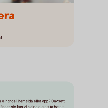
era
a!
n e-handel, hemsida eller app? Oavsett
inner sig kan vi hjälpa dig att ta betalt