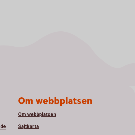
Om webbplatsen
Om webbplatsen
nde
Sajtkarta