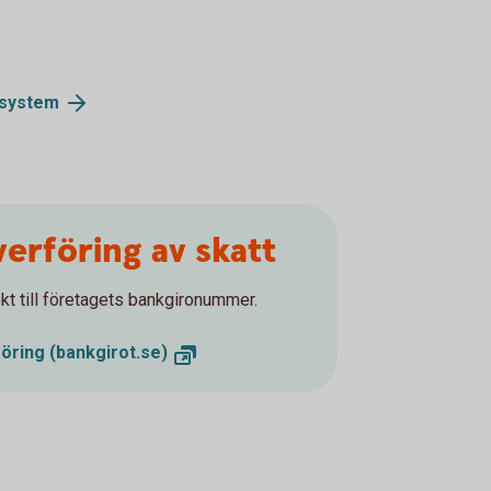
ssystem
verföring av skatt
kt till företagets bankgironummer.
ring (bankgirot.se)