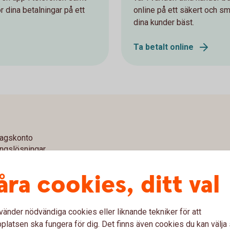
r dina betalningar på ett
online på ett säkert och s
dina kunder bäst.
Ta betalt online
etagskonto
ingslösningar
 webbutiker och appar
åra cookies, ditt val
vänder nödvändiga cookies eller liknande tekniker för att
latsen ska fungera för dig. Det finns även cookies du kan välj