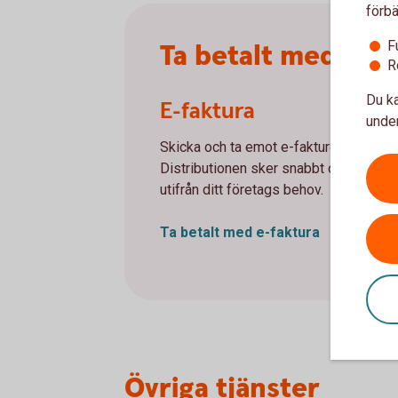
förbä
Ta betalt med fak
F
R
Du ka
E-faktura
under
Skicka och ta emot e-fakturor.
Distributionen sker snabbt och säkert,
utifrån ditt företags behov.
Ta betalt med e-faktura
Övriga tjänster