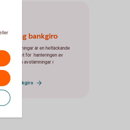
eller
etalning bankgiro
iro inbetalningar är en heltäckande
alningstjänst för hanteringen av
alningar och avstämningar i
eskontra.
alning bankgiro