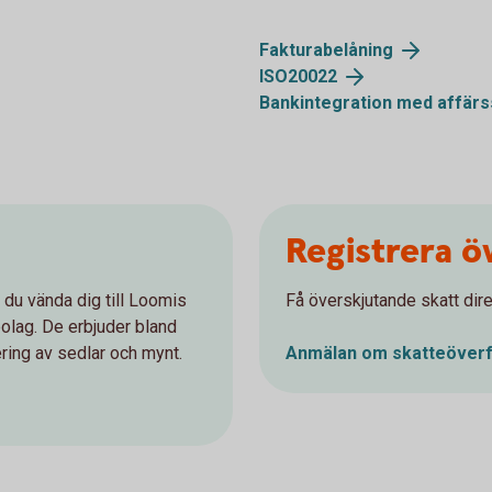
Fakturabelåning
ISO20022
Bankintegration med affär
Registrera ö
du vända dig till Loomis
Få överskjutande skatt dire
bolag. De erbjuder bland
ring av sedlar och mynt.
Anmälan om skatteöverfö