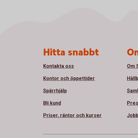
Sidfot
Hitta snabbt
Om
Kontakta oss
Om S
Kontor och öppettider
Håll
Spärrhjälp
Sam
Bli kund
Pre
Priser, räntor och kurser
Jobb