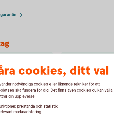
sgarantin
.
tag
Placeringskonto
åra cookies, ditt val
med låg risk. Du kan välja
Fria uttag. Med Placering
p till fem år. Kontot kan
buffert för ditt företag, sa
vänder nödvändiga cookies eller liknande tekniker för att
tillgängliga.
latsen ska fungera för dig. Det finns även cookies du kan välj
ttrar din upplevelse:
Placeringskonto
Företa
unktioner, prestanda och statistik
elevant marknadsföring