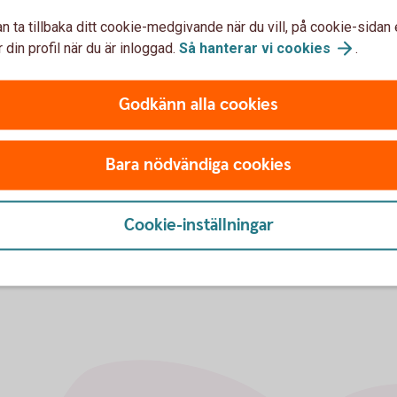
n ta tillbaka ditt cookie-medgivande när du vill, på cookie-sidan 
 din profil när du är inloggad.
Så hanterar vi
cookies
.
Sparkapitalkont
Sparkapitalkonto Max har e
t kunna fördela inkomsten
Godkänn alla cookies
dessutom med fria uttag. K
 både en jämnare inkomst
och långsiktigt.
Bara nödvändiga cookies
Sparkapitalkonto
Max
Cookie-inställningar