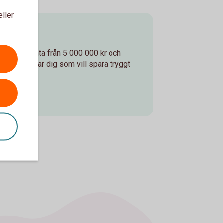
eller
o Max
n högre ränta från 5 000 000 kr och
ontot passar dig som vill spara tryggt