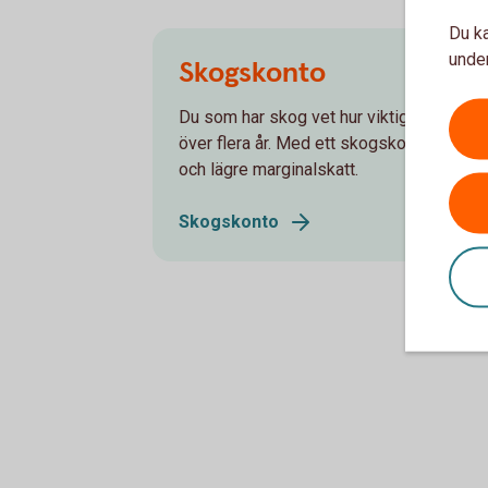
Du ka
under
Skogskonto
Du som har skog vet hur viktigt det är at
över flera år. Med ett skogskonto får du
och lägre marginalskatt.
Skogskonto