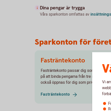
Dina pengar är trygga
Våra sparkonton omfattas av
insättning
Sparkonton för före
Fasträntekonto
V
Fasträntekonto passar dig som vill spara 
på att binda pengarna från tre månader up
Vi an
också öppnas för dig som privatperson.
webbp
förbä
Fasträntekonto
F
R