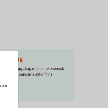
 Företag
skonto Företag skapar du en ekonomisk
mtidigt som pengarna alltid finns
a som
g