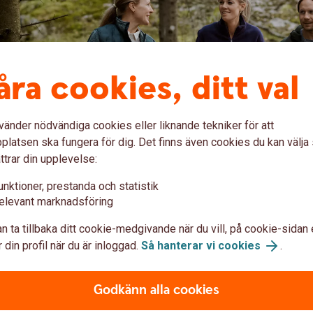
åra cookies, ditt val
vänder nödvändiga cookies eller liknande tekniker för att
latsen ska fungera för dig. Det finns även cookies du kan välj
n Skogslikvidkonto och Skogsk
ttrar din upplevelse:
unktioner, prestanda och statistik
rar när du ska öppna ett Skogslikvidkonto och
elevant marknadsföring
 Skogskonto.
n ta tillbaka ditt cookie-medgivande när du vill, på cookie-sidan 
 förklarar skillnaden
 din profil när du är inloggad.
Så hanterar vi cookies
.
Godkänn alla cookies