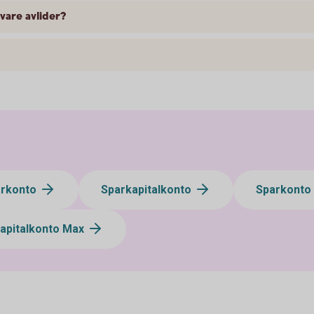
are avlider?
arkonto
Sparkapitalkonto
Sparkonto
apitalkonto Max