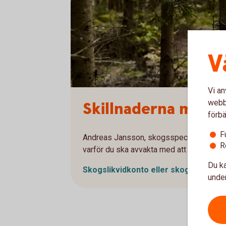
V
Vi an
webbp
Skillnaderna mella
förbä
F
Andreas Jansson, skogsspecialist förkla
R
varför du ska avvakta med att öppna ett
Du ka
Skogslikvidkonto eller skogskonto? Vi
under