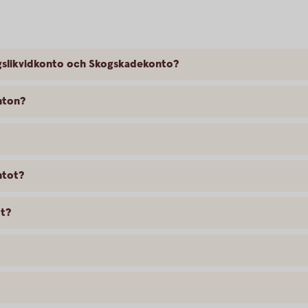
gslikvidkonto och Skogskadekonto?
nton?
ntot?
ot?