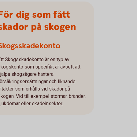
För dig som fått
skador på skogen
Skogsskadekonto
Ett Skogsskadekonto är en typ av
skogskonto som specifikt är avsett att
hjälpa skogsägare hantera
försäkringsersättningar och liknande
intäkter som erhålls vid skador på
skogen. Vid till exempel stormar, bränder,
sjukdomar eller skadeinsekter.