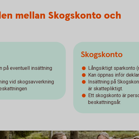
aden mellan Skogskonto och
Skogskonto
an på eventuell insättning
Långsiktigt sparkonto 
Kan öppnas inför deklara
äljning vid skogsavverkning
Insättning på Skogskont
beskattningen
är skattepliktigt.
Ett skogskonto är perso
beskattningsår.