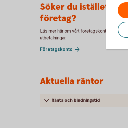
Söker du istället ett
företag?
Läs mer här om vårt företagskonto, ett trans
utbetalningar.
Företagskonto
Aktuella räntor
Ränta och bindningstid