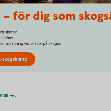
– för dig som skogs
och skatter
ch behov
ler ersättning vid skador på skogen
a skogskonto
antin
.