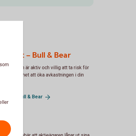
rtifikat – Bull & Bear
a som
ar dig som är aktiv och villig att ta risk för
ha en möjlighet att öka avkastningen i din
ering.
ifikat – Bull &
Bear
eller
tielån
aktielån innebär att aktieägaren lånar ut sina