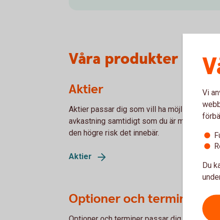
Våra produkter
V
Aktier
Vi an
webbp
Aktier passar dig som vill ha möjlighet till h
förbä
avkastning samtidigt som du är medveten 
den högre risk det innebär.
F
R
Aktier
Du ka
under
Optioner och terminer
Optioner och terminer passar dig som vill ö