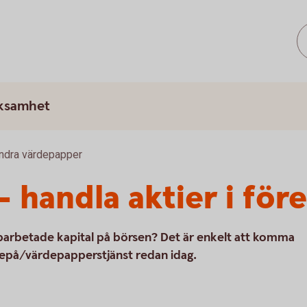
rksamhet
andra värdepapper
 handla aktier i för
upparbetade kapital på börsen? Det är enkelt att komma
depå/värdepapperstjänst redan idag.