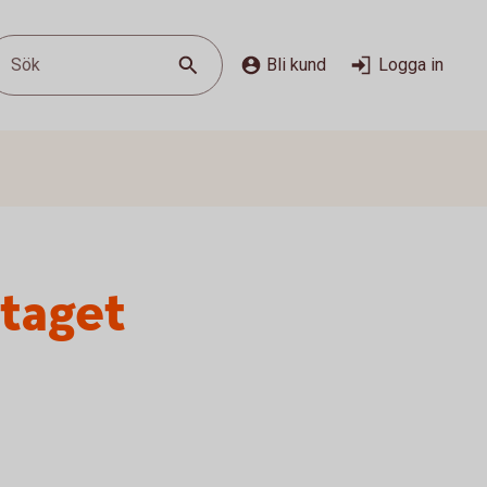
Sök
Bli kund
Logga in
etaget