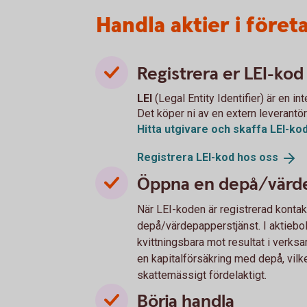
Handla aktier i före
Registrera er LEI-kod
LEI
(Legal Entity Identifier) är en i
Det köper ni av en extern leverantör
Hitta utgivare och skaffa
LEI-ko
Registrera LEI-kod hos
oss
Öppna en depå/värdep
När LEI-koden är registrerad kontak
depå/värdepapperstjänst. I aktiebola
kvittningsbara mot resultat i verksam
en kapitalförsäkring med depå, vilk
skattemässigt fördelaktigt.
Börja handla