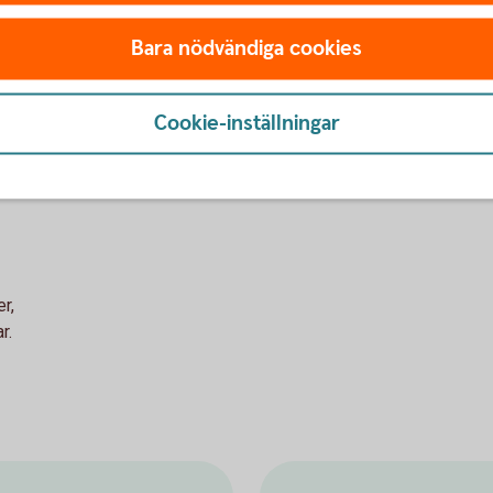
akti
Bara nödvändiga cookies
Warranter
anna
Akt
Cookie-inställningar
r,
r.