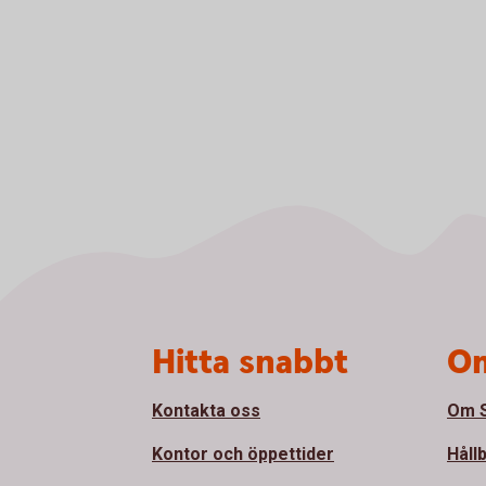
Sidfot
Hitta snabbt
Om
Kontakta oss
Om S
Kontor och öppettider
Håll