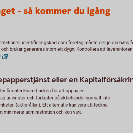
taget - så kommer du igång
nternationell identifieringskod som företag måste delge sin bank fö
 och brukar genereras inom ett dygn. Kontrollera att leverantören n
d
apperstjänst eller en Kapitalförsäkr
tar firmatecknare banken för att öppna en
g är vinster och förluster på aktiehandel normalt inte
heten (aktiefållan). Ett alternativ kan vara att teckna
et minimerar administration och kan vara