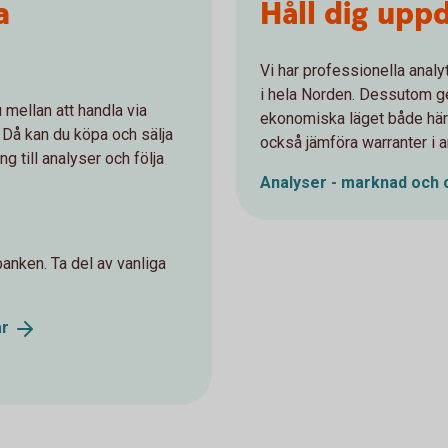
a
Håll dig upp
Vi har professionella anal
i hela Norden. Dessutom ge
u mellan att handla via
ekonomiska läget både här
 Då kan du köpa och sälja
också jämföra warranter i 
ng till analyser och följa
Analyser - marknad och
anken. Ta del av vanliga
ar