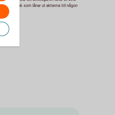
er till en bank som lånar ut aktierna till någon
n.
ielån