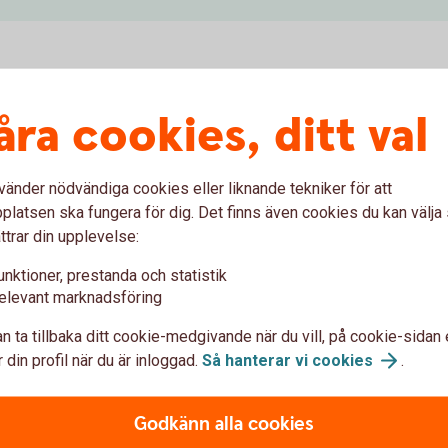
åra cookies, ditt val
Ränteplaceringar
Ce
vänder nödvändiga cookies eller liknande tekniker för att
latsen ska fungera för dig. Det finns även cookies du kan välj
ögre
Ränteplaceringar passar dig som vill placera
Pass
ttrar din upplevelse:
om
med låg risk.
att 
plac
unktioner, prestanda och statistik
Ränteplaceringar
elevant marknadsföring
Cert
n ta tillbaka ditt cookie-medgivande när du vill, på cookie-sidan 
 din profil när du är inloggad.
Så hanterar vi
cookies
.
Warranter
Ak
Med warranter tar du del av aktiers
Godkänn alla cookies
ka
värdeförändring utan att köpa själva aktien.
Ett 