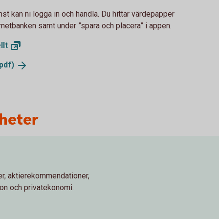
st kan ni logga in och handla. Du hittar värdepapper
rnetbanken samt under ”spara och placera” i appen.
llt
pdf)
yheter
r, aktierekommendationer,
ion och privatekonomi.