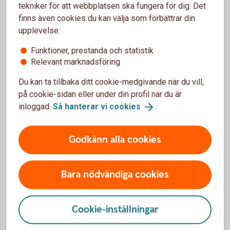
tekniker för att webbplatsen ska fungera för dig. Det
Tips och inspiration för dig som
finns även cookies du kan välja som förbättrar din
upplevelse:
skog- och lantbrukare
Funktioner, prestanda och statistik
Relevant marknadsföring
Du kan ta tillbaka ditt cookie-medgivande när du vill,
på cookie-sidan eller under din profil när du är
inloggad.
Så hanterar vi
cookies
.
Godkänn alla cookies
Farmer getting into a tractor.
Täckdikning
Bara nödvändiga cookies
Rätt dränering kan ge jämnare skördar, bättre bärighet och
starkare lönsamhet över tid. Läs mer om varför täckdikning
Cookie-inställningar
är en smart investering och hur vi kan hjälpa dig vidare.