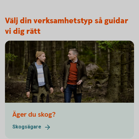
Välj din verksamhetstyp så guidar
vi dig rätt
Äger du skog?
Skogsägare