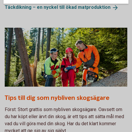
Täckdikning – en nyckel till ökad
matproduktion
493744040
Tips till dig som nybliven skogsägare
Först: Stort grattis som nybliven skogsägare. Oavsett om
du har köpt eller ärvt din skog, är ett tips att sätta mål med
vad du vill göra med din skog. Har du det klart kommer
mycket att ge sig av sig självt.