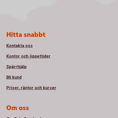
Sidfot
Hitta snabbt
Kontakta oss
Kontor och öppettider
Spärrhjälp
Bli kund
Priser, räntor och kurser
Om oss