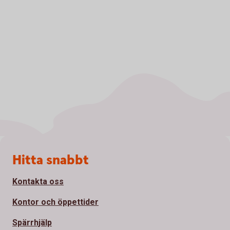
Sidfot
Hitta snabbt
Kontakta oss
Kontor och öppettider
Spärrhjälp