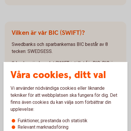
Vilken är vår BIC (SWIFT)?
Swedbanks och sparbankernas BIC består av 8
tecken: SWEDSESS.
Ibland används ordet SWIFT istället för BIC. BIC är
inte obligatoriskt för SEPA-betalningar (den
Våra cookies, ditt val
europeiska gireringsstandarden) vilka gör det möjligt
att utföra alla betalningar i euro inom det
Vi använder nödvändiga cookies eller liknande
gemensamma eurobetalningsområdet.
tekniker för att webbplatsen ska fungera för dig. Det
finns även cookies du kan välja som förbättrar din
upplevelse:
Funktioner, prestanda och statistik
Relevant marknadsföring