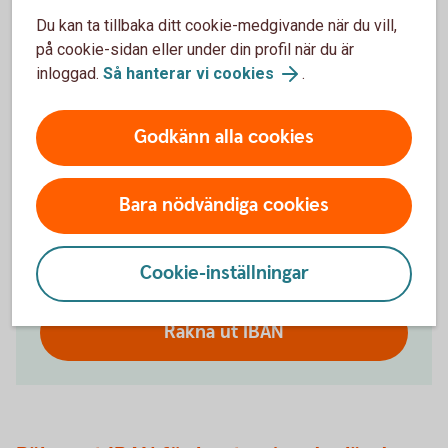
Räkna ut ditt IBAN-nummer
Du kan ta tillbaka ditt cookie-medgivande när du vill,
på cookie-sidan eller under din profil när du är
Räkna ut ditt IBAN-nummer med IBAN-
inloggad.
Så hanterar vi cookies
.
räknaren. Den fungerar endast för konton i
Swedbank och Sparbankerna. Ange alltid
IBAN tillsammans med bankens BIC som är
Godkänn alla cookies
SWEDSESS (för Swedbank och
sparbankerna).
Bara nödvändiga cookies
Kontonummer
Cookie-inställningar
Räkna ut IBAN