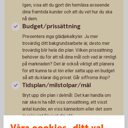
Igen, visa att du gjort din hemläxa avseende
dina framtida kunder och att du vet hur du ska
nå dem.
Budget/prissättning
Presentera inga glädjekalkyler. Ju mer
trovärdig ditt bakgrundsarbete är, desto mer
trovärdig blir hela din plan. Vilken prissättning
behöver du för att nå dina mål och vad är rimligt
på marknaden? Det är också viktigt att planera
för att kunna ta ut lön eller sätta upp en budget
så att du klarar dig privat. Går siffrorna ihop?
Tidsplan/milstolpar/mål
Bryt upp din plan i delmål. Det kan handla om
när ska ni ha nått viss omsättning, ett visst
antal kunder, en viss kännedom eller det som
är relevant för just din idé.
Hur ska idén genomföras?