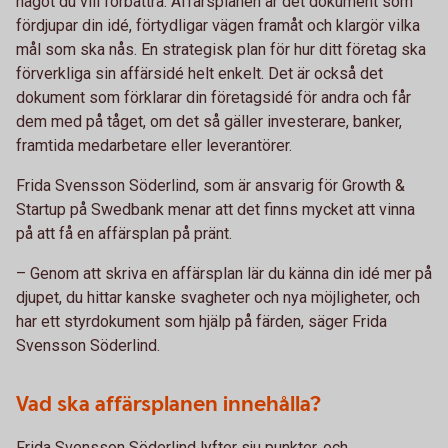
något du vill förbättra. Affärsplanen är det dokument som
fördjupar din idé, förtydligar vägen framåt och klargör vilka
mål som ska nås. En strategisk plan för hur ditt företag ska
förverkliga sin affärsidé helt enkelt. Det är också det
dokument som förklarar din företagsidé för andra och får
dem med på tåget, om det så gäller investerare, banker,
framtida medarbetare eller leverantörer.
Frida Svensson Söderlind, som är ansvarig för Growth &
Startup på Swedbank menar att det finns mycket att vinna
på att få en affärsplan på pränt.
– Genom att skriva en affärsplan lär du känna din idé mer på
djupet, du hittar kanske svagheter och nya möjligheter, och
har ett styrdokument som hjälp på färden, säger Frida
Svensson Söderlind.
Vad ska affärsplanen innehålla?
Frida Svensson Söderlind lyfter sju punkter, och