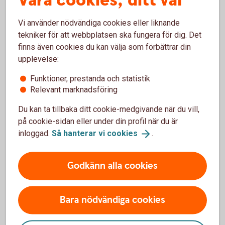
Våra cookies, ditt val
Har du en helt digital plan eller bygger den på
fysiska lokaler? Hur mycket personal behöver
Vi använder nödvändiga cookies eller liknande
du? Krävs det underleverantörer eller
tekniker för att webbplatsen ska fungera för dig. Det
utveckling? Ska du satsa internationellt och vad
finns även cookies du kan välja som förbättrar din
gäller då? Vilka regler har du som arbetsgivare
upplevelse:
att förhålla dig till? Pränta ned allt om hur:et
Funktioner, prestanda och statistik
som ska ta dig från A till Ö.
Relevant marknadsföring
Du kan ta tillbaka ditt cookie-medgivande när du vill,
på cookie-sidan eller under din profil när du är
inloggad.
Så hanterar vi
cookies
.
Så här gör du en affärsplan
Godkänn alla cookies
Vill du komma i gång med ditt företagande? Som
kund hos oss får du hjälp av NyföretagarCentrum och
Almi med mall, guide och digitala verktyg så att du
Bara nödvändiga cookies
enkelt skapar en affärsplan.