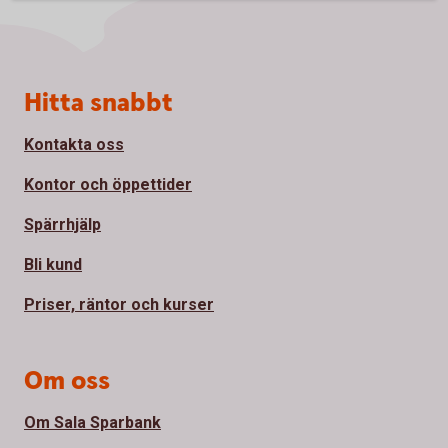
Sidfot
Hitta snabbt
Kontakta oss
Kontor och öppettider
Spärrhjälp
Bli kund
Priser, räntor och kurser
Om oss
Om Sala Sparbank