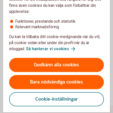
Vanliga frågor och svar
finns även cookies du kan välja som förbättrar din
upplevelse:
Kan köparen få tillgång till godset innan
Funktioner, prestanda och statistik
betalning?
Relevant marknadsföring
Du kan ta tillbaka ditt cookie-medgivande när du vill,
Vilka dokument ska jag skicka till banken?
på cookie-sidan eller under din profil när du är
inloggad.
Så hanterar vi
cookies
.
När får jag betalt under ett exportinkasso?
Godkänn alla cookies
Bara nödvändiga cookies
Cookie-inställningar