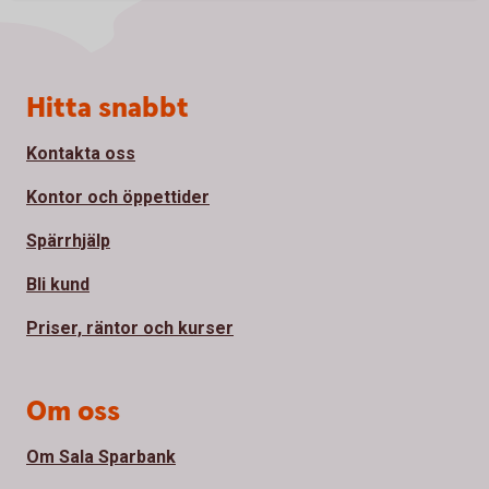
Sidfot
Hitta snabbt
Kontakta oss
Kontor och öppettider
Spärrhjälp
Bli kund
Priser, räntor och kurser
Om oss
Om Sala Sparbank