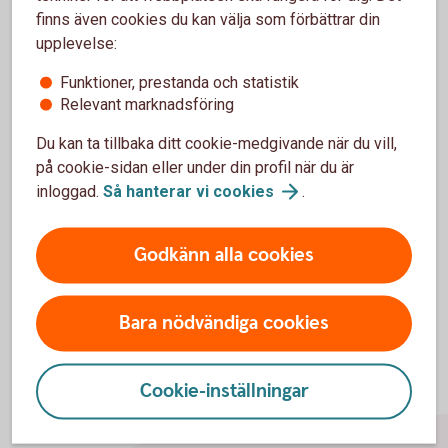
finns även cookies du kan välja som förbättrar din
upplevelse:
Kan ni utfärda en borgensgaranti till Nordafrika?
Funktioner, prestanda och statistik
Relevant marknadsföring
Kan ni utfärda garantier lokalt i exempelvis
Indien?
Du kan ta tillbaka ditt cookie-medgivande när du vill,
på cookie-sidan eller under din profil när du är
Vad är bäst att använda, Standbyremburs eller
inloggad.
Så hanterar vi
cookies
.
Garanti?
Godkänn alla cookies
Bara nödvändiga cookies
Cookie-inställningar