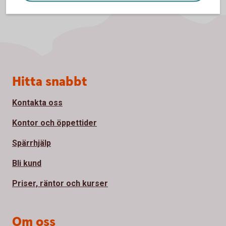
Sidfot
Hitta snabbt
Kontakta oss
Kontor och öppettider
Spärrhjälp
Bli kund
Priser, räntor och kurser
Om oss