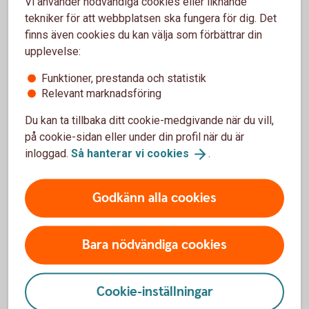
Vi använder nödvändiga cookies eller liknande
tekniker för att webbplatsen ska fungera för dig. Det
Skaffa tjänsten
finns även cookies du kan välja som förbättrar din
upplevelse:
Besök oss
Funktioner, prestanda och statistik
Relevant marknadsföring
Välkommen till ett av våra kontor så hjälper vi dig.
Du kan ta tillbaka ditt cookie-medgivande när du vill,
på cookie-sidan eller under din profil när du är
Hitta ditt
bankkontor
inloggad.
Så hanterar vi
cookies
.
Godkänn alla cookies
Bara nödvändiga cookies
Cookie-inställningar