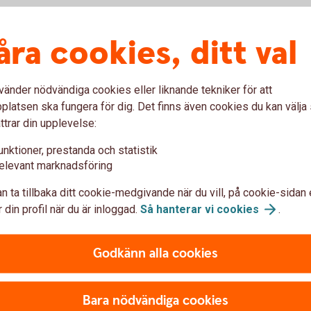
åra cookies, ditt val
Enkelt kassasystem
vänder nödvändiga cookies eller liknande tekniker för att
Med Pay Premium får du ett smidigt och
latsen ska fungera för dig. Det finns även cookies du kan välj
pålitligt kassasystem som är lätt att
ttrar din upplevelse:
F
komma igång med. Swedbank Pay
unktioner, prestanda och statistik
samarbetar med ledande
elevant marknadsföring
kassaleverantörer och erbjuder en mängd
t
olika kassasystem. Oavsett storlek och
n ta tillbaka ditt cookie-medgivande när du vill, på cookie-sidan 
verksamhetstyp så finns något för alla.
 din profil när du är inloggad.
Så hanterar vi
cookies
.
Godkänn alla cookies
Bara nödvändiga cookies