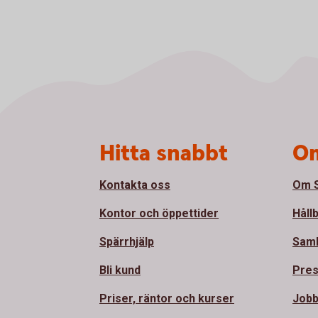
Sidfot
Hitta snabbt
Om
Kontakta oss
Om S
Kontor och öppettider
Håll
Spärrhjälp
Sam
Bli kund
Pre
Priser, räntor och kurser
Jobb