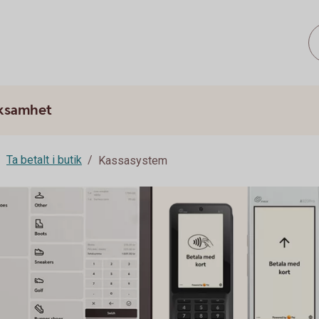
rksamhet
Ta betalt i butik
Kassasystem