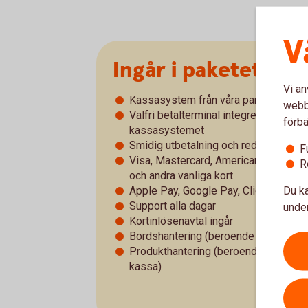
V
Ingår i paketet
Vi an
Kassasystem från våra partners
webbp
Valfri betalterminal integrerad med
förbä
kassasystemet
Smidig utbetalning och redovisning
F
Visa, Mastercard, American Express
R
och andra vanliga kort
Du ka
Apple Pay, Google Pay, Click to Pay
Support alla dagar
under
Kortinlösenavtal ingår
Bordshantering (beroende på kassa)
Produkthantering (beroende på
kassa)