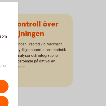
Full kontroll över
försäljningen
a som
ölj försäljningen i realtid via Merchant
Portal med tydliga rapporter och statistik.
Ytterligare analyser och integrationer
illgängliga beroende på ditt val av
eller
kassaleverantör.