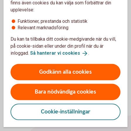
finns även cookies du kan välja som förbättrar din
Webbläsare
upplevelse:
Här hittar du information om vilka webbläsare vi
Funktioner, prestanda och statistik
Relevant marknadsföring
rekommenderar och vilka inställningar du kan behöva göra.
Du kan ta tillbaka ditt cookie-medgivande när du vill,
Webbläsare
på cookie-sidan eller under din profil när du är
inloggad.
Så hanterar vi
cookies
.
Godkänn alla cookies
Bara nödvändiga cookies
Cookie-inställningar