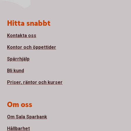
Sidfot
Hitta snabbt
Kontakta oss
Kontor och öppettider
Spärrhjälp
Bli kund
Priser, räntor och kurser
Om oss
Om Sala Sparbank
Hållbarhet