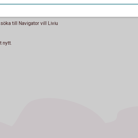
m det. Den fick 43.000
öka till Navigator vill Liviu
 nytt.