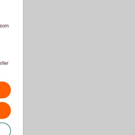
a som
eller