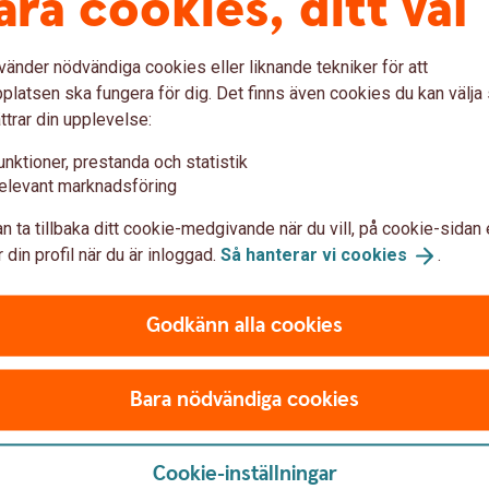
åra cookies, ditt val
 berättar att han valde att
tta målen för företaget.
vänder nödvändiga cookies eller liknande tekniker för att
joner i omsättning. Jag tänkte
latsen ska fungera för dig. Det finns även cookies du kan välj
huvuden som kunde hjälpa oss
ttrar din upplevelse:
unktioner, prestanda och statistik
elevant marknadsföring
kt med sina coacher löpande.
sig med människor som är bra på
n ta tillbaka ditt cookie-medgivande när du vill, på cookie-sidan 
 din profil när du är inloggad.
Så hanterar vi
cookies
.
Alla människor som kan
ågonting. Jag tror att det är
Godkänn alla cookies
. Man kan få massor av
ra år, säger Liviu.
Bara nödvändiga cookies
producera videoklipp på kring de
r.
Cookie-inställningar
an skottar bort snön från