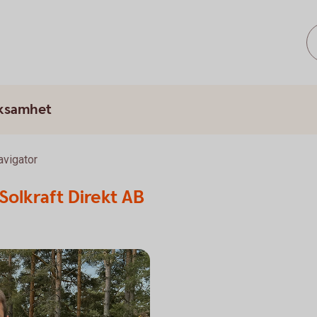
rksamhet
avigator
Solkraft Direkt AB