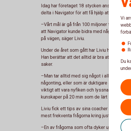
V
Idag har företaget 18 stycken anställda. Liviu
delta i Navigator för att få hjälp att nå de sa
Vi an
–Vårt mål är gå från 100 miljoner till 300 mil
webbp
att Navigator kunde bidra med några kloka 
förbä
på vägen, säger Liviu.
F
R
Under de året som gått har Liviu haft konta
Han berättar att det alltid är bra att omge 
Du ka
saker.
under
–Man tar alltid med sig något i alla möten. 
någonting, eller som är duktigare än mig på n
viktigt att vara nyfiken och lyssna på andra
kunskaper på 20 min som de lärt sig under fle
Liviu fick ett tips av sina coacher att börja 
mest frekventa frågorna kring just solpanele
–En av frågorna som ofta dyker upp är hur m