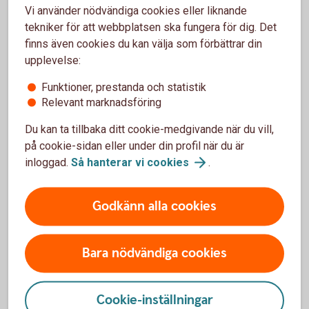
Vi använder nödvändiga cookies eller liknande
Om ditt företag tecknar Swedbank Pensionsplan till förmån
tekniker för att webbplatsen ska fungera för dig. Det
för en anställd är premien avdragsgill med upp till 35
finns även cookies du kan välja som förbättrar din
procent av den anställdes lön, dock max tio prisbasbelopp.
upplevelse:
Skatteregler
Funktioner, prestanda och statistik
Relevant marknadsföring
Se över basbelopp inför årsskiftet
Du kan ta tillbaka ditt cookie-medgivande när du vill,
Inför årsskiftet kan det vara bra att se över kommande
på cookie-sidan eller under din profil när du är
förändringar i basbelopp för att se om du behöver göra
inloggad.
Så hanterar vi
cookies
.
justeringar.
Basbelopp
Godkänn alla cookies
Bara nödvändiga cookies
Förköpsinformation och villkor
Cookie-inställningar