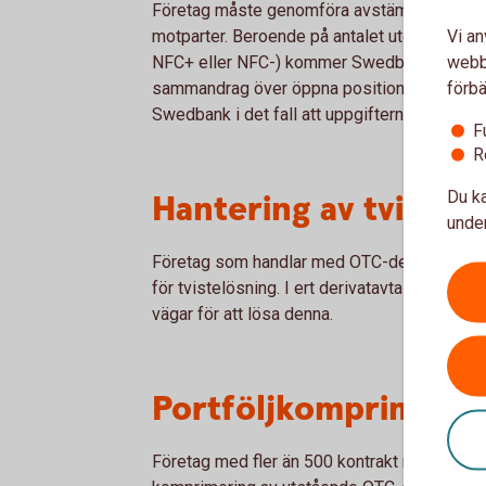
Företag måste genomföra avstämning av ut
Vi an
motparter. Beroende på antalet utestående a
webbp
NFC+ eller NFC-) kommer Swedbank på daglig-
förbä
sammandrag över öppna positioner. Företage
Swedbank i det fall att uppgifterna inte stä
F
R
Du ka
Hantering av tvister
under
Företag som handlar med OTC-derivat måste 
för tvistelösning. I ert derivatavtal med Swe
vägar för att lösa denna.
Portföljkomprimerin
Företag med fler än 500 kontrakt mot en och