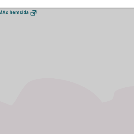
MAs
hemsida