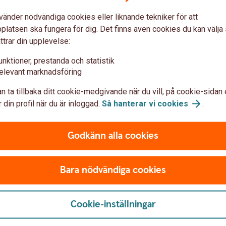
estående OTC-derivatkontrakt med sina
vänder nödvändiga cookies eller liknande tekniker för att
ffärer och motpartens klassificering (FC,
latsen ska fungera för dig. Det finns även cookies du kan välj
, vecko-, kvartals- eller årsbasis skicka ut
ttrar din upplevelse:
t får sedan gå igenom och vända sig till
mmer.
unktioner, prestanda och statistik
elevant marknadsföring
n ta tillbaka ditt cookie-medgivande när du vill, på cookie-sidan 
 din profil när du är inloggad.
Så hanterar vi
cookies
.
ha avtalat med sina motparter om rutiner
dbank framgår hur en tvist initieras samt
Godkänn alla cookies
Bara nödvändiga cookies
g
Cookie-inställningar
 samma motpart måste ta fram rutiner för