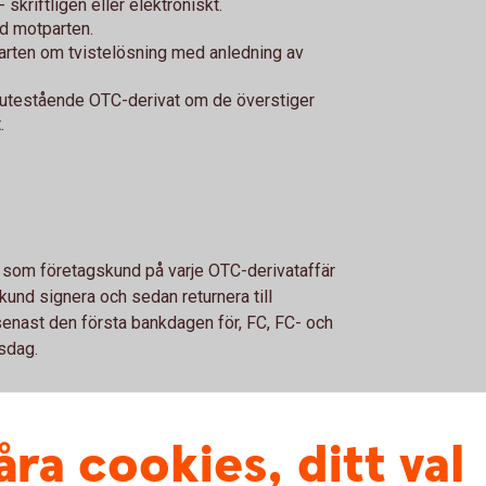
skriftligen eller elektroniskt.
d motparten.
ten om tvistelösning med anledning av
v utestående OTC-derivat om de överstiger
.
ig som företagskund på varje OTC-derivataffär
und signera och sedan returnera till
senast den första bankdagen för, FC, FC- och
rsdag.
åra cookies, ditt val