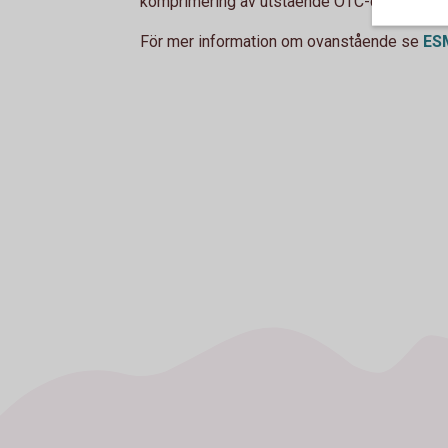
komprimering av utstående OTC-derivat.
För mer information om ovanstående se
ES