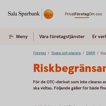
Privat
Företag
Om oss
Meny
Våra företagstjänster
Er ve
Företag
Spara och placera
EMIR
Ris
Riskbegränsa
För de OTC-derivat som inte clearas a
ska vidtas. Följande gäller för både fin