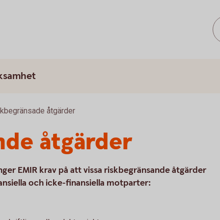
rksamhet
kbegränsade åtgärder
nde åtgärder
nger EMIR krav på att vissa riskbegränsande åtgärder
ansiella och icke-finansiella motparter: