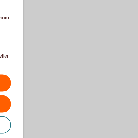
a som
eller