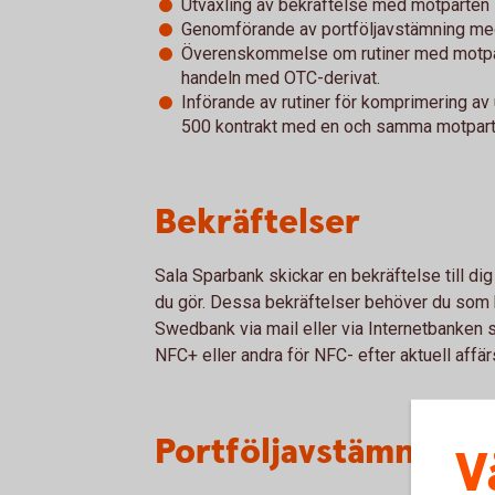
Utväxling av bekräftelse med motparten - 
Genomförande av portföljavstämning me
Överenskommelse om rutiner med motpar
handeln med OTC-derivat.
Införande av rutiner för komprimering a
500 kontrakt med en och samma motpart
Bekräftelser
Sala Sparbank skickar en bekräftelse till d
du gör. Dessa bekräftelser behöver du som k
Swedbank via mail eller via Internetbanken 
NFC+ eller andra för NFC- efter aktuell affä
Portföljavstämning
V