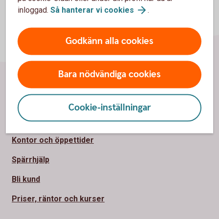
inloggad.
Så hanterar vi
cookies
.
Godkänn alla cookies
Bara nödvändiga cookies
Sidfot
Hitta snabbt
Cookie-inställningar
Kontakta oss
Kontor och öppettider
Spärrhjälp
Bli kund
Priser, räntor och kurser