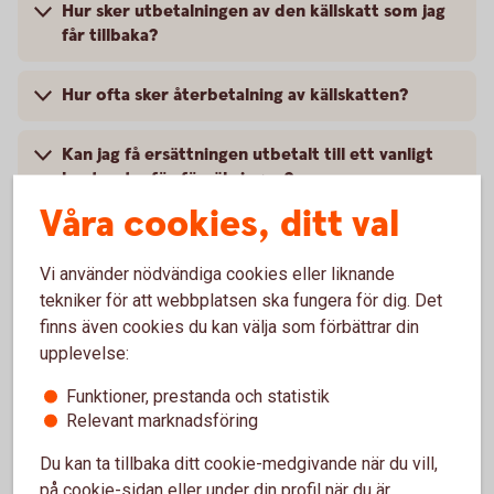
Hur sker utbetalningen av den källskatt som jag
får tillbaka?
Hur ofta sker återbetalning av källskatten?
Kan jag få ersättningen utbetalt till ett vanligt
konto utanför försäkringen?
Våra cookies, ditt val
Om jag avslutar min depåförsäkring, får jag ändå
ta del av eventuell återbetalning av utländsk
Vi använder nödvändiga cookies eller liknande
källskatt?
tekniker för att webbplatsen ska fungera för dig. Det
finns även cookies du kan välja som förbättrar din
Vart vänder jag mig med frågor?
upplevelse:
Funktioner, prestanda och statistik
Relevant marknadsföring
Du kan ta tillbaka ditt cookie-medgivande när du vill,
på cookie-sidan eller under din profil när du är