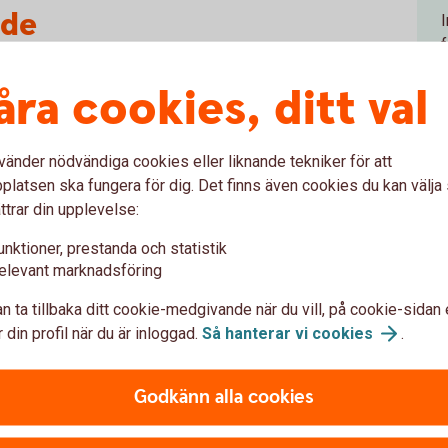
nde
om överlevnad och den är komplex, eftersom
åra cookies, ditt val
olika aktörer.
ar varit det vi kallar insiktströghet. Sverige
vänder nödvändiga cookies eller liknande tekniker för att
ar det hända saker. Vi är ur startblocken och
latsen ska fungera för dig. Det finns även cookies du kan välj
er han.
ttrar din upplevelse:
r beslutet att börja bygga beredskapslager
unktioner, prestanda och statistik
elevant marknadsföring
 – det finns inga kvarnar i norra Sverige. Vi
n ta tillbaka ditt cookie-medgivande när du vill, på cookie-sidan 
ruk i hela landet. Lösningen på
 din profil när du är inloggad.
Så hanterar vi
cookies
.
t bygga lager, som vi gjorde fram till 1990-
fungerande flöden i våra värdekedjor, säger
Godkänn alla cookies