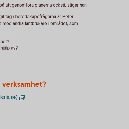
a på att genomföra planerna också, säger han.
agit tag i beredskapsfrågorna är Peter
s med andra lantbrukare i området, som
mhet?
 hjälp av?
s verksamhet?
(ksls.se)