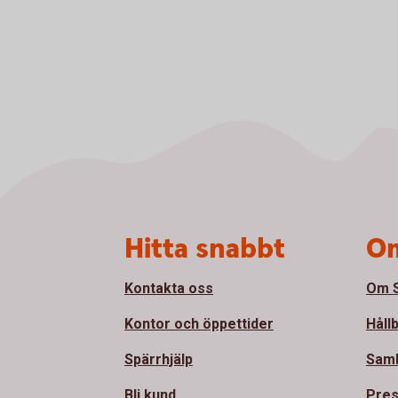
Sidfot
Hitta snabbt
Om
Kontakta oss
Om S
Kontor och öppettider
Håll
Spärrhjälp
Sam
Bli kund
Pre