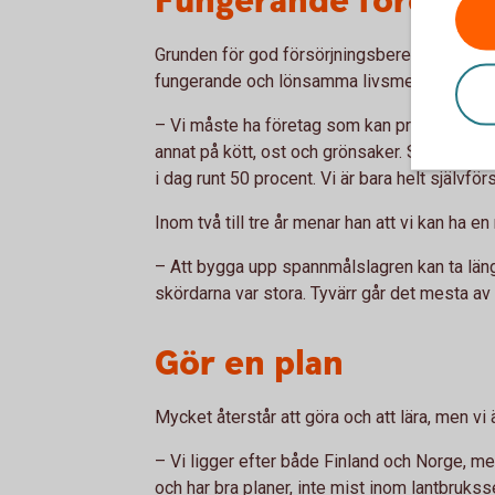
Fungerande företag 
Grunden för god försörjningsberedskap, mena
fungerande och lönsamma livsmedelsföretag 
– Vi måste ha företag som kan producera ma
annat på kött, ost och grönsaker. Självförsö
i dag runt 50 procent. Vi är bara helt självf
Inom två till tre år menar han att vi kan ha e
– Att bygga upp spannmålslagren kan ta längre 
skördarna var stora. Tyvärr går det mesta av
Gör en plan
Mycket återstår att göra och att lära, men vi 
– Vi ligger efter både Finland och Norge, m
och har bra planer, inte mist inom lantbrukss