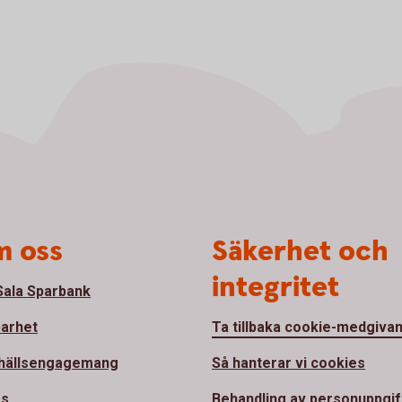
 oss
Säkerhet och
integritet
ala Sparbank
barhet
Ta tillbaka cookie-medgiva
hällsengagemang
Så hanterar vi cookies
ss
Behandling av personuppgif