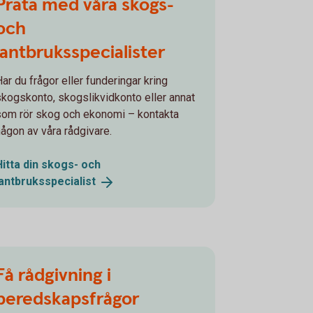
Prata med våra skogs-
och
lantbruksspecialister
Har du frågor eller funderingar kring
skogskonto, skogslikvidkonto eller annat
som rör skog och ekonomi – kontakta
någon av våra rådgivare.
Hitta din skogs- och
lantbruksspecialist
Få rådgivning i
beredskapsfrågor