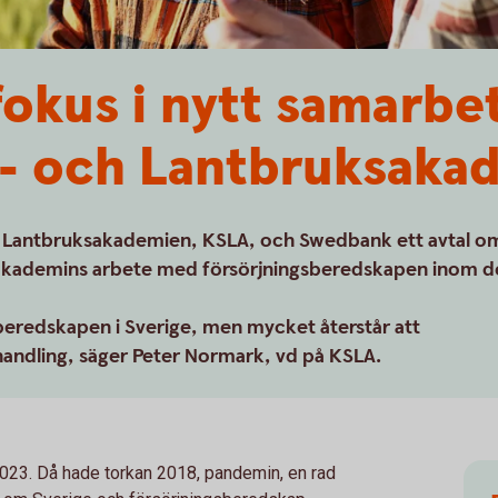
fokus i nytt samarb
s- och Lantbruksaka
h Lantbruksakademien, KSLA, och Swedbank ett avtal o
a akademins arbete med försörjningsberedskapen inom d
beredskapen i Sverige, men mycket återstår att
l handling, säger Peter Normark, vd på KSLA.
2023. Då hade torkan 2018, pandemin, en rad