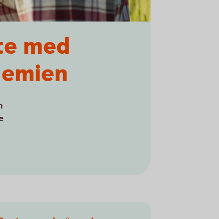
ete med
demien
m
e