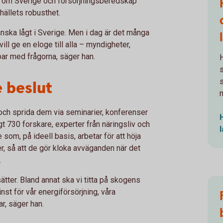
kat om Sverige och försörjningsberedskap
ällets robusthet.
nska lågt i Sverige. Men i dag är det många
ill ge en eloge till alla – myndigheter,
bar med frågorna, säger han.
 beslut
 och sprida dem via seminarier, konferenser
t 730 forskare, experter från näringsliv och
 som, på ideell basis, arbetar för att höja
r, så att de gör kloka avväganden när det
.
tter. Bland annat ska vi titta på skogens
st för vår energiförsörjning, våra
r, säger han.