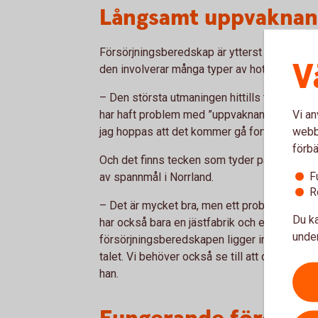
Långsamt uppvakna
Försörjningsberedskap är ytterst en fråga 
V
den involverar många typer av hot och många 
– Den största utmaningen hittills tycker jag h
Vi an
har haft problem med ”uppvaknandet”. Nu börj
webbp
jag hoppas att det kommer gå fortare nu, säg
förbä
Och det finns tecken som tyder på det. Ett ä
F
av spannmål i Norrland.
R
– Det är mycket bra, men ett problem kvarstår
Du ka
har också bara en jästfabrik och ett sockerb
under
försörjningsberedskapen ligger inte bara i at
talet. Vi behöver också se till att det finns 
han.