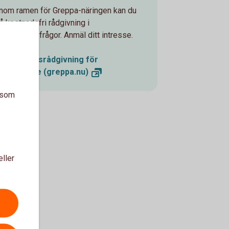
Inom ramen för Greppa-näringen kan du
få kostnadsfri rådgivning i
beredskapsfrågor. Anmäl ditt intresse.
Beredskapsrådgivning för
lantbrukare
(greppa.nu)
a som
eller