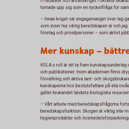
IT-attacker och anfallskriget i Ukraina ska
tornade upp sig som en nyckelfråga för samh
– Innan kriget var engagemanget över lag ga
som inser hur viktig beredskapen är och jag v
företag och privatpersoner – som aktivt job
Mer kunskap – bättre
KSLA:s roll är att ta fram kunskapsunderlag
och publikationer. Inom akademien finns dryg
förvaltning och aktiva lant- och skogsbrukare
kunskaperna hos beslutsfattare på alla nivåe
gäller brukandet landets biologiska resurser
– Vårt arbete med beredskapsfrågorna fortsä
beredskapsfunktion. Skogen är viktig inte min
hygienprodukter och livsmedelsförpackninga