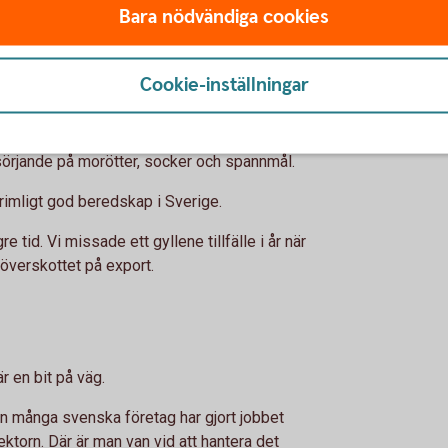
är grunden
Bara nödvändiga cookies
r Peter Normark, är att det finns väl
i fredstid.
Cookie-inställningar
t och vi behöver få upp volymerna bland
rjningsgraden för livsmedel som helhet ligger
örsörjande på morötter, socker och spannmål.
n rimligt god beredskap i Sverige.
tid. Vi missade ett gyllene tillfälle i år när
 överskottet på export.
är en bit på väg.
en många svenska företag har gjort jobbet
ektorn. Där är man van vid att hantera det