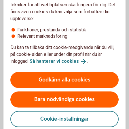
rapportering.
tekniker för att webbplatsen ska fungera för dig. Det
finns även cookies du kan välja som förbättrar din
Vilket stöd som är relevant beror på företagets
upplevelse:
verksamhet, behov och ambitionsnivå. Ni behöver inte
använda alla modeller. Börja med det som hjälper er att
Funktioner, prestanda och statistik
strukturera och följa upp de frågor som är viktigast för
Relevant marknadsföring
företaget.
Du kan ta tillbaka ditt cookie-medgivande när du vill,
på cookie-sidan eller under din profil när du är
Gör mätningen till en del av
inloggad.
Så hanterar vi
cookies
.
verksamheten
Godkänn alla cookies
Hållbarhetsmätning behöver inte vara ett separat projekt.
När ni följer upp relevanta mål regelbundet blir
hållbarhetsarbetet en naturligare del av företagets
Bara nödvändiga cookies
planering och utveckling.
Börja med några få områden, följ utvecklingen och bygg
Cookie-inställningar
vidare efter hand. Då blir det lättare att se vad som faktiskt
gör skillnad – för verksamheten och för omvärlden.