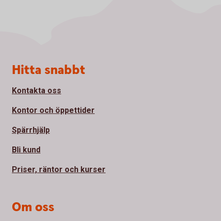
Sidfot
Hitta snabbt
Kontakta oss
Kontor och öppettider
Spärrhjälp
Bli kund
Priser, räntor och kurser
Om oss