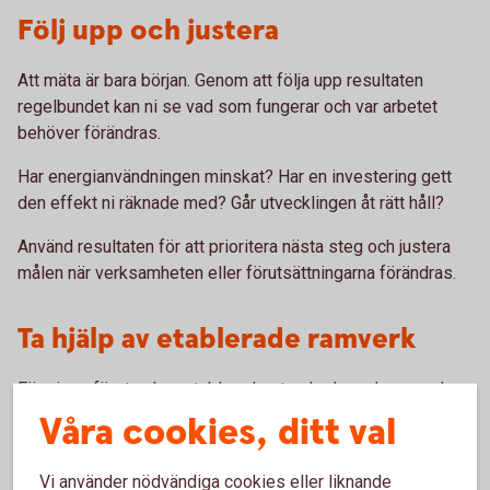
Följ upp och justera
Att mäta är bara början. Genom att följa upp resultaten
regelbundet kan ni se vad som fungerar och var arbetet
behöver förändras.
Har energianvändningen minskat? Har en investering gett
den effekt ni räknade med? Går utvecklingen åt rätt håll?
Använd resultaten för att prioritera nästa steg och justera
målen när verksamheten eller förutsättningarna förändras.
Ta hjälp av etablerade ramverk
För vissa företag kan etablerade standarder och ramverk
vara ett stöd i hållbarhetsarbetet. GHG-protokollet kan till
Våra cookies, ditt val
exempel användas för att beräkna utsläpp av växthusgaser,
medan andra ramverk kan ge stöd kring hållbarhetsmål och
Vi använder nödvändiga cookies eller liknande