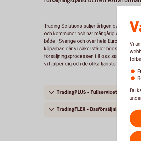
försäljningstjänst och ett extra förmå
V
Trading Solutions säljer årligen över 20 000 bi
och kommuner och har mångårig erfarenhet av 
både i Sverige och över hela Europa vilket in
Vi an
köparbas där vi säkerställer högsta möjliga m
webbp
försäljningsprocessen till oss samtidigt so
förbä
vi hjälper dig och de olika tjänsterna du som 
F
R
Du ka
TradingPLUS - Fullservicetjänsten
under
TradingFLEX - Basförsäljningstjänste