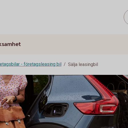
rksamhet
etagsbilar - företagsleasing bil
Sälja leasingbil