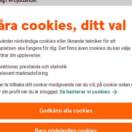
nligt erbjudande.
åra cookies, ditt val
lar åt ett stort antal företag, landsting, stat
att sälja alla sorters bilar. Köparna finns
nebär att din bil exponeras för en unikt stark
vänder nödvändiga cookies eller liknande tekniker för att
arknadspris för just din bil. Överlåt
latsen ska fungera för dig. Det finns även cookies du kan välj
m du gör en bra affär. Läs mer nedan om hur
ttrar din upplevelse:
kund kan få rabatt på.
unktioner, prestanda och statistik
elevant marknadsföring
n ta tillbaka ditt cookie-medgivande när du vill, på cookie-sidan 
 din profil när du är inloggad.
Så hanterar vi
cookies
.
n
Godkänn alla cookies
Bara nödvändiga cookies