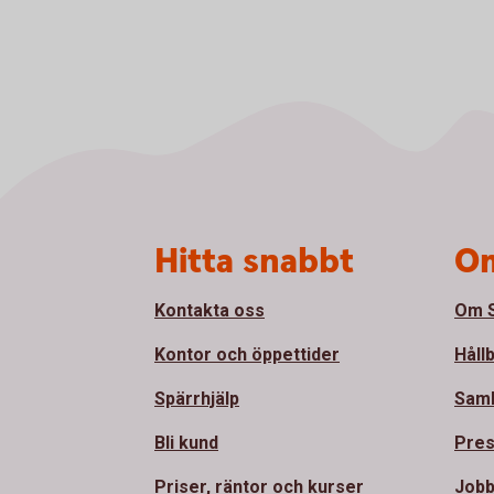
Sidfot
Hitta snabbt
Om
Kontakta oss
Om S
Kontor och öppettider
Håll
Spärrhjälp
Sam
Bli kund
Pre
Priser, räntor och kurser
Jobb