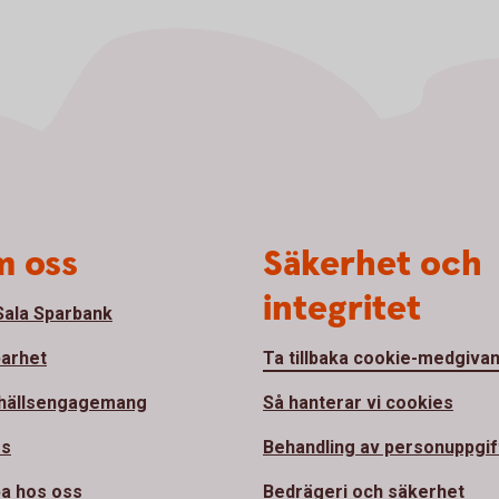
 oss
Säkerhet och
integritet
ala Sparbank
barhet
Ta tillbaka cookie-medgiva
hällsengagemang
Så hanterar vi cookies
ss
Behandling av personuppgif
a hos oss
Bedrägeri och säkerhet