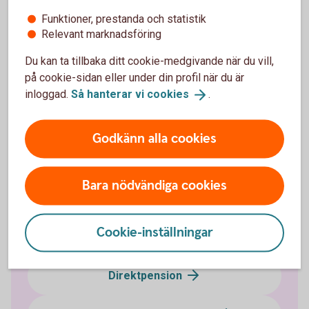
Funktioner, prestanda och statistik
Relevant marknadsföring
Löneväxla - mer
information
Du kan ta tillbaka ditt cookie-medgivande när du vill,
på cookie-sidan eller under din profil när du är
inloggad.
Så hanterar vi
cookies
.
Fler pensionslösningar
Godkänn alla cookies
Tjänstepension med depå
Bara nödvändiga cookies
Extra pensionsavsättning
Cookie-inställningar
Erbjud medarbetarna löneväxling
Direktpension