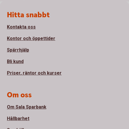
Sidfot
Hitta snabbt
Kontakta oss
Kontor och öppettider
Spärrhjälp
Bli kund
Priser, räntor och kurser
Om oss
Om Sala Sparbank
Hållbarhet