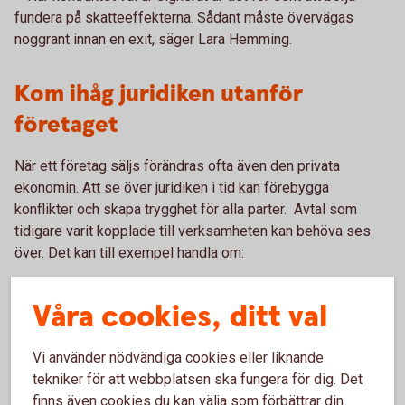
fundera på skatteeffekterna. Sådant måste övervägas
noggrant innan en exit, säger Lara Hemming.
Kom ihåg juridiken utanför
företaget
När ett företag säljs förändras ofta även den privata
ekonomin. Att se över juridiken i tid kan förebygga
konflikter och skapa trygghet för alla parter. Avtal som
tidigare varit kopplade till verksamheten kan behöva ses
över. Det kan till exempel handla om:
äktenskapsförord
Våra cookies, ditt val
aktieägaravtal
ägarrelationer mellan delägare
familjejuridiska upplägg
Vi använder nödvändiga cookies eller liknande
tekniker för att webbplatsen ska fungera för dig. Det
– Om det finns flera aktieägare är det viktigt att
finns även cookies du kan välja som förbättrar din