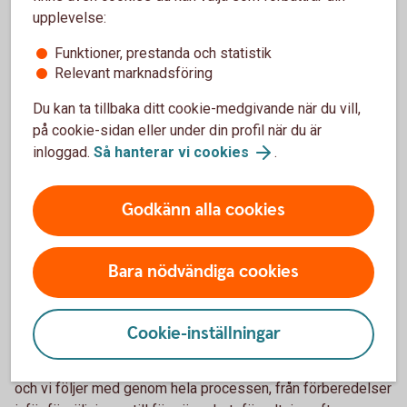
aktieägaravtalet reglerar en gemensam exit och innehåller
upplevelse:
klausuler som gör det möjligt att sälja vid ett
marknadsmässigt bud från tredje part, säger Lara Hemming.
Funktioner, prestanda och statistik
Relevant marknadsföring
Från förberedelse till livet efter
Du kan ta tillbaka ditt cookie-medgivande när du vill,
affären
på cookie-sidan eller under din profil när du är
inloggad.
Så hanterar vi cookies
.
En bolagsförsäljning avslutas inte när avtalet skrivs under.
För många börjar då ett helt nytt ekonomiskt kapitel. Det
Godkänn alla cookies
kan handla om hur kapitalet ska förvaltas, hur inkomsten
ska struktureras framåt och hur den långsiktiga ekonomiska
tryggheten ska byggas.
Bara nödvändiga cookies
– Det finns hjälp att få. På Swedbank Private Banking gör vi
en helhetsöversyn där vi identifierar de viktigaste frågorna
Cookie-inställningar
och hur de bör prioriteras. Vi är där för våra kunder. Vi
hjälper dem att förverkliga sina långsiktiga mål och visioner,
och vi följer med genom hela processen, från förberedelser