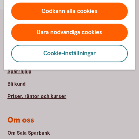
Godkänn alla cookies
Sidfot
Hitta snabbt
Bara nödvändiga cookies
Kontakta oss
Cookie-inställningar
Kontor och öppettider
Spärrhjälp
Bli kund
Priser, räntor och kurser
Om oss
Om Sala Sparbank