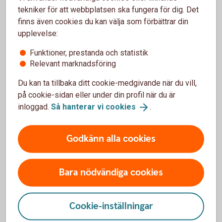
Vill man ändra eller upphäva ett äktenskapsförord
tekniker för att webbplatsen ska fungera för dig. Det
behöver man skriva ett nytt och registrera det hos
finns även cookies du kan välja som förbättrar din
Skatteverket.
upplevelse:
Funktioner, prestanda och statistik
Relevant marknadsföring
Mall för äktenskapsförord eller boka
Du kan ta tillbaka ditt cookie-medgivande när du vill,
rådgivning?
på cookie-sidan eller under din profil när du är
inloggad.
Så hanterar vi
cookies
.
Vill ni ha en bra mall för att skriva äktenskapsförord
online? Eller få hjälp i en rådgivning? Välj mellan att
skriva avtalet själva eller boka tid med en jurist. Som
Godkänn alla cookies
kund hos oss får du hjälp av Familjens Jurist till
förmånligt pris.
Bara nödvändiga cookies
Välkommen till Familjens Jurist
(familjensjurist.se)
Cookie-inställningar