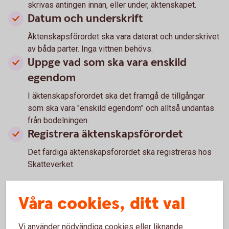
skrivas antingen innan, eller under, äktenskapet.
Datum och underskrift
Äktenskapsförordet ska vara daterat och underskrivet
av båda parter. Inga vittnen behövs.
Uppge vad som ska vara enskild
egendom
I äktenskapsförordet ska det framgå de tillgångar
som ska vara "enskild egendom" och alltså undantas
från bodelningen.
Registrera äktenskapsförordet
Det färdiga äktenskapsförordet ska registreras hos
Skatteverket.
Registrera äktenskapsförord
Våra cookies, ditt val
(skatteverket.se)
Om ni vill ändra äktenskapsförordet
Vi använder nödvändiga cookies eller liknande