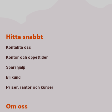
Sidfot
Hitta snabbt
Kontakta oss
Kontor och öppettider
Spärrhjälp
Bli kund
Priser, räntor och kurser
Om oss