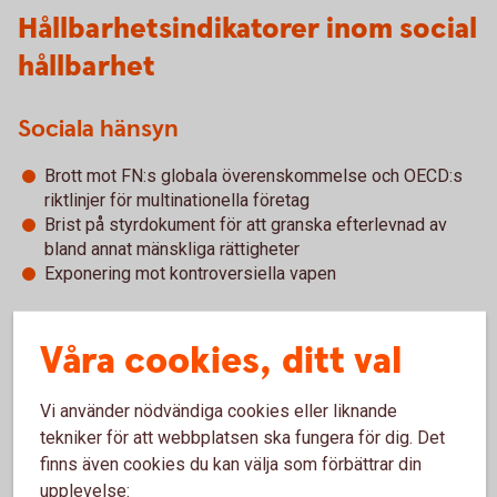
Hållbarhetsindikatorer inom social
hållbarhet
Sociala hänsyn
Brott mot FN:s globala överenskommelse och OECD:s
riktlinjer för multinationella företag
Brist på styrdokument för att granska efterlevnad av
bland annat mänskliga rättigheter
Exponering mot kontroversiella vapen
Våra cookies, ditt val
Arbetstagarens rättigheter
Vi använder nödvändiga cookies eller liknande
Ojusterade löneklyftor mellan könen
Jämnare könsfördelning i styrelserna
tekniker för att webbplatsen ska fungera för dig. Det
finns även cookies du kan välja som förbättrar din
upplevelse: