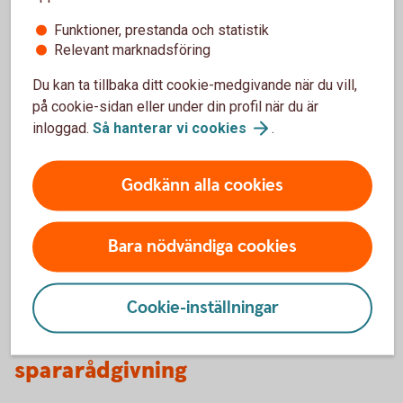
Funktioner, prestanda och statistik
Hur arbetar vårt fondbolag
Relevant marknadsföring
Swedbank Robur med de här
Du kan ta tillbaka ditt cookie-medgivande när du vill,
frågorna?
på cookie-sidan eller under din profil när du är
inloggad.
Så hanterar vi
cookies
.
Swedbank Robur jobbar med hållbarhet på ett
ansvarsfullt och medvetet sätt.
Godkänn alla cookies
Så jobbar Swedbank Robur enligt EU:s regelverk
SFDR
Bara nödvändiga cookies
Cookie-inställningar
Så går det till när du får
spararådgivning