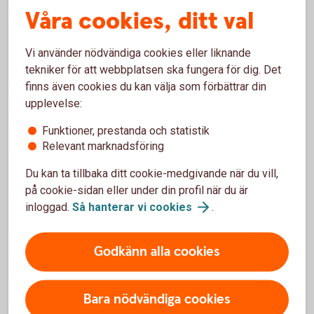
Våra cookies, ditt val
Gäller från 25 juni 2024
Vi använder nödvändiga cookies eller liknande
Villkor Aktie- och Fondkonto
tekniker för att webbplatsen ska fungera för dig. Det
finns även cookies du kan välja som förbättrar din
upplevelse:
ISK
Funktioner, prestanda och statistik
Relevant marknadsföring
Gäller från 24 juni 2024
Du kan ta tillbaka ditt cookie-medgivande när du vill,
Villkor Investeringssparkonto (ISK)
på cookie-sidan eller under din profil när du är
Villkor för Investeringssparkonto (ISK) Fond (pdf)
inloggad.
Så hanterar vi
cookies
.
Villkor Aktie- och Fondkonto (pdf)
Godkänn alla cookies
IPS
Bara nödvändiga cookies