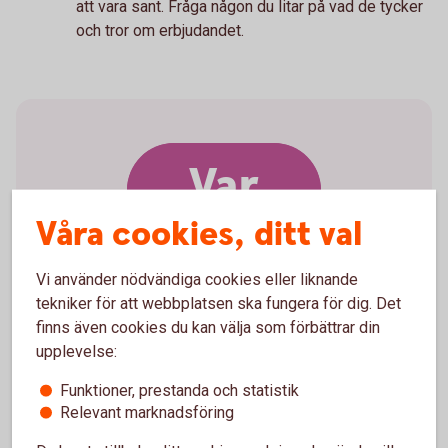
att vara sant. Fråga någon du litar på vad de tycker
och tror om erbjudandet.
Var
försiktig
Våra cookies, ditt val
Vi använder nödvändiga cookies eller liknande
tekniker för att webbplatsen ska fungera för dig. Det
finns även cookies du kan välja som förbättrar din
upplevelse:
Följ
inte
alla
uppmaningar.
Funktioner, prestanda och statistik
Relevant marknadsföring
Om någon ber dig identifiera dig med till exempel
Mobilt BankID, klicka på länkar, ladda ner program,