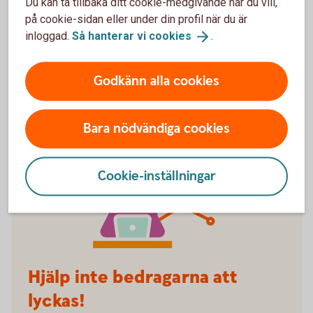
Du kan ta tillbaka ditt cookie-medgivande när du vill,
lämna ifrån dig personliga uppgifter eller skicka
på cookie-sidan eller under din profil när du är
pengar. Avsluta konversationen om du inte själv först
inloggad.
Så hanterar vi
cookies
.
tagit första kontakten.
Godkänn alla cookies
Bara nödvändiga cookies
Cookie-inställningar
Hjälp inte bedragarna att
lyckas!